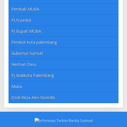
Pemkab MUBA
PLN peduli
PJ Bupati MUBA
Pemkot kota palembang
Gubernur Sumsel
Herman Deru
Pj Walikota Palembang
Muba
Dodi Reza Alex Noerdin