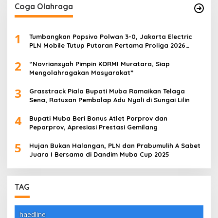
Coga Olahraga
1
Tumbangkan Popsivo Polwan 3-0, Jakarta Electric
PLN Mobile Tutup Putaran Pertama Proliga 2026
dengan Meyakinkan
2
“Novriansyah Pimpin KORMI Muratara, Siap
Mengolahragakan Masyarakat”
3
Grasstrack Piala Bupati Muba Ramaikan Telaga
Sena, Ratusan Pembalap Adu Nyali di Sungai Lilin
4
Bupati Muba Beri Bonus Atlet Porprov dan
Peparprov, Apresiasi Prestasi Gemilang
5
Hujan Bukan Halangan, PLN dan Prabumulih A Sabet
Juara I Bersama di Dandim Muba Cup 2025
TAG
haedline