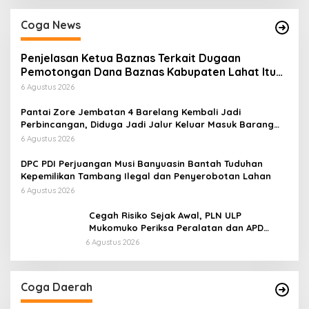
Coga News
Penjelasan Ketua Baznas Terkait Dugaan
Pemotongan Dana Baznas Kabupaten Lahat Itu
Tidak Benar
6 Agustus 2026
Pantai Zore Jembatan 4 Barelang Kembali Jadi
Perbincangan, Diduga Jadi Jalur Keluar Masuk Barang
Tanpa Dokumen Kepabeanan, Nama Berinisial WL
6 Agustus 2026
Disebut, Bea Cukai Diminta Mengungkap Dugaan Aktivitas
di Kawasan Pesisir
DPC PDI Perjuangan Musi Banyuasin Bantah Tuduhan
Kepemilikan Tambang Ilegal dan Penyerobotan Lahan
6 Agustus 2026
Cegah Risiko Sejak Awal, PLN ULP
Mukomuko Periksa Peralatan dan APD
Petugas secara Rutin
6 Agustus 2026
Coga Daerah