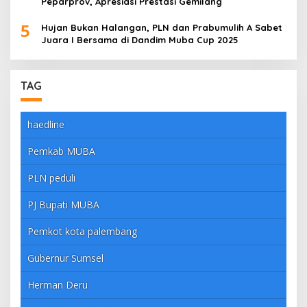
Peparprov, Apresiasi Prestasi Gemilang
5
Hujan Bukan Halangan, PLN dan Prabumulih A Sabet
Juara I Bersama di Dandim Muba Cup 2025
TAG
haedline
Pemkab MUBA
PLN peduli
PJ Bupati MUBA
Pemkot kota palembang
Gubernur Sumsel
Herman Deru