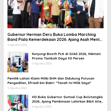
Gubernur Herman Deru Buka Lomba Marching
Band Piala Kemerdekaan 2026: Ajang Asah Mental
dan Kedisiplinan Generasi Muda
5 Agustus 2026
Kunjungi Booth PLN di GIIAS 2026, Nikmati
Promo Tambah Daya 50 Persen
5 Agustus 2026
Pemilik Lahan Klaim Miliki SHM dan Didukung Putusan
Pengadilan, Efriadi bin Bakri: “Tanah Ini Milik Saya”
5 Agustus 2026
HD Buka Gubernur Sumsel Cup Bulutangkis
2026, Ajang Pembinaan Lahirkan Bibit Atlet
Baru
4 Agustus 2026