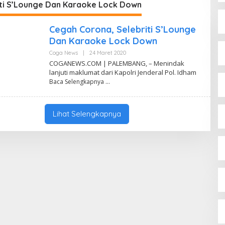
iti S’Lounge Dan Karaoke Lock Down
Cegah Corona, Selebriti S’Lounge
Dan Karaoke Lock Down
Coga News
|
24 Maret 2020
O
L
COGANEWS.COM | PALEMBANG, – Menindak
E
lanjuti maklumat dari Kapolri Jenderal Pol. Idham
H
Baca Selengkapnya
Y
A
N
C
O
Lihat Selengkapnya
G
A