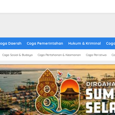
oga Daerah
Coga Pemerintahan
Hukum & Kriminal
Coga
Coga Sosial & Budaya
Coga Pertahanan & Keamanan
Coga Peristiwa
Co