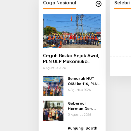
Coga Nasional
Selebr
Cegah Risiko Sejak Awal,
PLN ULP Mukomuko
Periksa Peralatan dan
6 Agustus 2026
APD Petugas secara
Rutin
Semarak HUT
OKU ke-116, PLN
Dekatkan
6 Agustus 2026
Layanan Digital
melalui Gelegar
Gubernur
PLN Mobile 2026
Herman Deru
Buka Lomba
5 Agustus 2026
Marching Band
Piala
Kunjungi Booth
Kemerdekaan