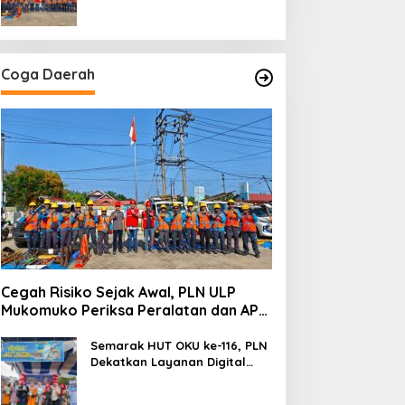
secara Rutin
Coga Daerah
Cegah Risiko Sejak Awal, PLN ULP
Mukomuko Periksa Peralatan dan APD
Petugas secara Rutin
Semarak HUT OKU ke-116, PLN
Dekatkan Layanan Digital
melalui Gelegar PLN Mobile
2026