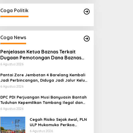
Coga Politik
Coga News
Penjelasan Ketua Baznas Terkait
Dugaan Pemotongan Dana Baznas
Kabupaten Lahat Itu Tidak Benar
6 Agustus 2026
Pantai Zore Jembatan 4 Barelang Kembali
Jadi Perbincangan, Diduga Jadi Jalur Keluar
Masuk Barang Tanpa Dokumen Kepabeanan,
6 Agustus 2026
Nama Berinisial WL Disebut, Bea Cukai
Diminta Mengungkap Dugaan Aktivitas di
DPC PDI Perjuangan Musi Banyuasin Bantah
Kawasan Pesisir
Tuduhan Kepemilikan Tambang Ilegal dan
Penyerobotan Lahan
6 Agustus 2026
Cegah Risiko Sejak Awal, PLN
ULP Mukomuko Periksa
Peralatan dan APD Petugas
6 Agustus 2026