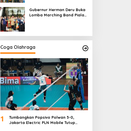
Gubernur Herman Deru Buka
Lomba Marching Band Piala
Kemerdekaan 2026: Ajang
Asah Mental dan Kedisiplinan
Generasi Muda
Coga Olahraga
1
Tumbangkan Popsivo Polwan 3-0,
Jakarta Electric PLN Mobile Tutup
Putaran Pertama Proliga 2026 dengan