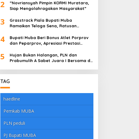
2
Meyakinkan
“Novriansyah Pimpin KORMI Muratara,
Siap Mengolahragakan Masyarakat”
3
Grasstrack Piala Bupati Muba
Ramaikan Telaga Sena, Ratusan
Pembalap Adu Nyali di Sungai Lilin
4
Bupati Muba Beri Bonus Atlet Porprov
dan Peparprov, Apresiasi Prestasi
Gemilang
5
Hujan Bukan Halangan, PLN dan
Prabumulih A Sabet Juara I Bersama di
Dandim Muba Cup 2025
TAG
haedline
Pemkab MUBA
PLN peduli
PJ Bupati MUBA