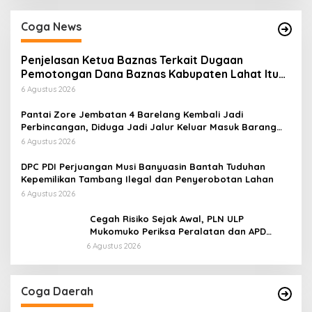
Coga News
Penjelasan Ketua Baznas Terkait Dugaan
Pemotongan Dana Baznas Kabupaten Lahat Itu
Tidak Benar
6 Agustus 2026
Pantai Zore Jembatan 4 Barelang Kembali Jadi
Perbincangan, Diduga Jadi Jalur Keluar Masuk Barang
Tanpa Dokumen Kepabeanan, Nama Berinisial WL
6 Agustus 2026
Disebut, Bea Cukai Diminta Mengungkap Dugaan Aktivitas
di Kawasan Pesisir
DPC PDI Perjuangan Musi Banyuasin Bantah Tuduhan
Kepemilikan Tambang Ilegal dan Penyerobotan Lahan
6 Agustus 2026
Cegah Risiko Sejak Awal, PLN ULP
Mukomuko Periksa Peralatan dan APD
Petugas secara Rutin
6 Agustus 2026
Coga Daerah