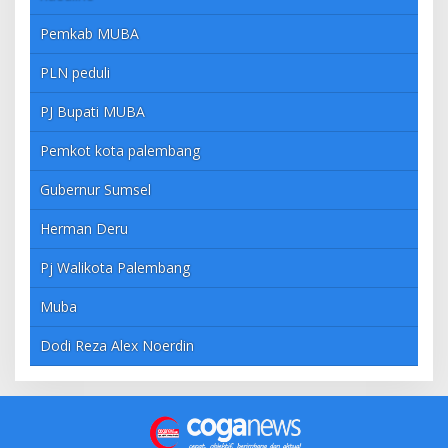
Pemkab MUBA
PLN peduli
PJ Bupati MUBA
Pemkot kota palembang
Gubernur Sumsel
Herman Deru
Pj Walikota Palembang
Muba
Dodi Reza Alex Noerdin