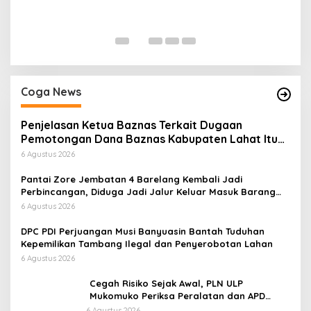
P
Di
Coga News
Penjelasan Ketua Baznas Terkait Dugaan
Pemotongan Dana Baznas Kabupaten Lahat Itu
Tidak Benar
6 Agustus 2026
Pantai Zore Jembatan 4 Barelang Kembali Jadi
Perbincangan, Diduga Jadi Jalur Keluar Masuk Barang
Tanpa Dokumen Kepabeanan, Nama Berinisial WL
6 Agustus 2026
Disebut, Bea Cukai Diminta Mengungkap Dugaan Aktivitas
di Kawasan Pesisir
DPC PDI Perjuangan Musi Banyuasin Bantah Tuduhan
Kepemilikan Tambang Ilegal dan Penyerobotan Lahan
6 Agustus 2026
Cegah Risiko Sejak Awal, PLN ULP
Mukomuko Periksa Peralatan dan APD
Petugas secara Rutin
6 Agustus 2026