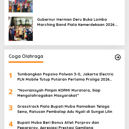
Mobile 2026
Gubernur Herman Deru Buka Lomba
Marching Band Piala Kemerdekaan 2026:
Ajang Asah Mental dan Kedisiplinan
Generasi Muda
Coga Olahraga
1
Tumbangkan Popsivo Polwan 3-0, Jakarta Electric
PLN Mobile Tutup Putaran Pertama Proliga 2026
dengan Meyakinkan
2
“Novriansyah Pimpin KORMI Muratara, Siap
Mengolahragakan Masyarakat”
3
Grasstrack Piala Bupati Muba Ramaikan Telaga
Sena, Ratusan Pembalap Adu Nyali di Sungai Lilin
4
Bupati Muba Beri Bonus Atlet Porprov dan
Peparprov, Apresiasi Prestasi Gemilang