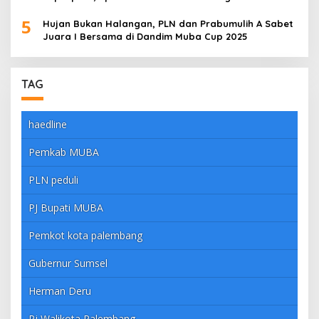
5
Hujan Bukan Halangan, PLN dan Prabumulih A Sabet
Juara I Bersama di Dandim Muba Cup 2025
TAG
haedline
Pemkab MUBA
PLN peduli
PJ Bupati MUBA
Pemkot kota palembang
Gubernur Sumsel
Herman Deru
Pj Walikota Palembang