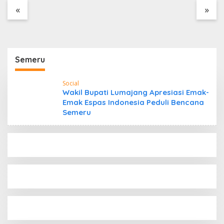
Tanpa Dokumen
«
»
Kepabeanan, Nama
Berinisial WL Disebut,
Bea Cukai Diminta
Mengungkap Dugaan
Aktivitas di Kawasan
Semeru
Pesisir
Social
Wakil Bupati Lumajang Apresiasi Emak-
Emak Espas Indonesia Peduli Bencana
Semeru