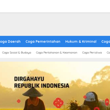
oga Daerah
Coga Pemerintahan
Hukum & Kriminal
Coga
Coga Sosial & Budaya
Coga Pertahanan & Keamanan
Coga Peristiwa
Co