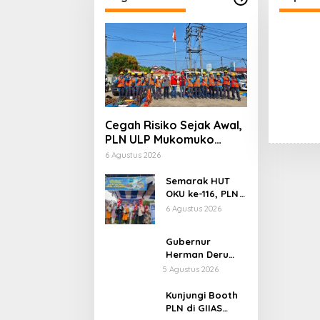
Cegah Risiko Sejak Awal,
PLN ULP Mukomuko
Periksa Peralatan dan
6 Agustus 2026
APD Petugas secara
Rutin
Semarak HUT
OKU ke-116, PLN
Dekatkan
6 Agustus 2026
Layanan Digital
melalui Gelegar
Gubernur
PLN Mobile 2026
Herman Deru
Buka Lomba
5 Agustus 2026
Marching Band
Piala
Kunjungi Booth
Kemerdekaan
PLN di GIIAS
2026: Ajang Asah