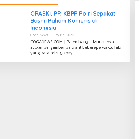
ORASKI, PP, KBPP Polri Sepakat
Basmi Paham Komunis di
Indonesia
Coga News
|
29 Mei 2020
O
L
COGANEWS.COM | Palembang —Munculnya
E
sticker bergambar palu arit beberapa waktu lalu
H
yang
Baca Selengkapnya
Y
A
N
C
O
G
A