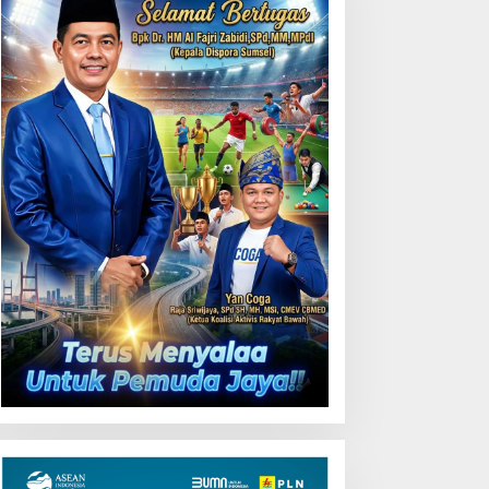
ubernur Herman Deru
Kunjungi Booth PLN di GIIAS
uka Lomba Marching
2026, Nikmati Promo
and Piala Kemerdekaan
Tambah Daya 50 Persen
026: Ajang Asah Mental
an Kedisiplinan Generasi
uda