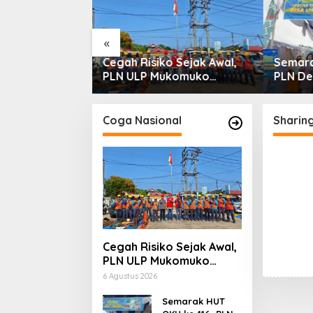
Penyerobotan
«
Cegah Risiko Sejak Awal,
Semara
PLN ULP Mukomuko
PLN De
Periksa Peralatan dan APD
Digital
Petugas secara Rutin
Mobile
Coga Nasional
Sharin
Cegah Risiko Sejak Awal,
PLN ULP Mukomuko
Periksa Peralatan dan
6 Agustus 2026
APD Petugas secara
Rutin
Semarak HUT