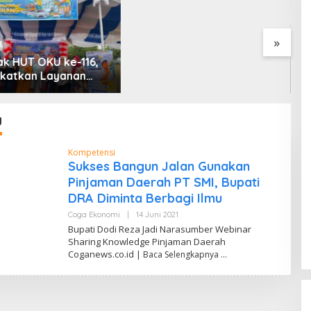
Uji Coba Contraflow di KM
55 Tol Binjai–Langsa
»
k HUT OKU ke-116,
G
katkan Layanan
B
 melalui Gelegar PLN
B
 2026
2
d
g
M
Kompetensi
Sukses Bangun Jalan Gunakan
Pinjaman Daerah PT SMI, Bupati
DRA Diminta Berbagi Ilmu
Coga Ekonomi
|
14 Juni 2021
O
L
Bupati Dodi Reza Jadi Narasumber Webinar
E
Sharing Knowledge Pinjaman Daerah
H
Coganews.co.id |
Baca Selengkapnya
D
A
N
D
I
W