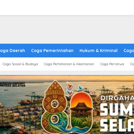
oga Daerah
Coga Pemerintahan
Hukum & Kriminal
Coga
Coga Sosial & Budaya
Coga Pertahanan & Keamanan
Coga Peristiwa
Co