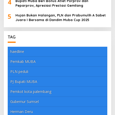
4
Bupati Muba Beri Bonus Atlet Porprov dan
Peparprov, Apresiasi Prestasi Gemilang
5
Hujan Bukan Halangan, PLN dan Prabumulih A Sabet
Juara I Bersama di Dandim Muba Cup 2025
TAG
haedline
Pemkab MUBA
PLN peduli
PJ Bupati MUBA
Pemkot kota palembang
Gubernur Sumsel
Herman Deru