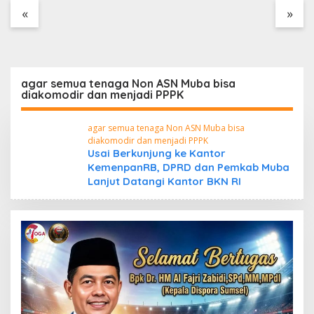
Tanpa Dokumen
«
»
Kepabeanan, Nama
Berinisial WL Disebut,
Bea Cukai Diminta
Mengungkap Dugaan
Aktivitas di Kawasan
agar semua tenaga Non ASN Muba bisa
Pesisir
diakomodir dan menjadi PPPK
agar semua tenaga Non ASN Muba bisa
diakomodir dan menjadi PPPK
Usai Berkunjung ke Kantor
KemenpanRB, DPRD dan Pemkab Muba
Lanjut Datangi Kantor BKN RI