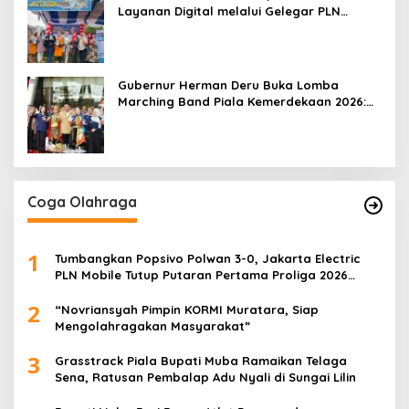
Layanan Digital melalui Gelegar PLN
Mobile 2026
Gubernur Herman Deru Buka Lomba
Marching Band Piala Kemerdekaan 2026:
Ajang Asah Mental dan Kedisiplinan
Generasi Muda
Coga Olahraga
1
Tumbangkan Popsivo Polwan 3-0, Jakarta Electric
PLN Mobile Tutup Putaran Pertama Proliga 2026
dengan Meyakinkan
2
“Novriansyah Pimpin KORMI Muratara, Siap
Mengolahragakan Masyarakat”
3
Grasstrack Piala Bupati Muba Ramaikan Telaga
Sena, Ratusan Pembalap Adu Nyali di Sungai Lilin