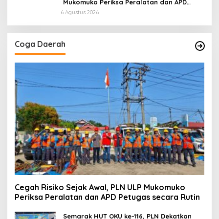
Mukomuko Periksa Peralatan dan APD
Petugas secara Rutin
6 Agustus 2026
Coga Daerah
Cegah Risiko Sejak Awal, PLN ULP Mukomuko
Periksa Peralatan dan APD Petugas secara Rutin
Semarak HUT OKU ke-116, PLN Dekatkan