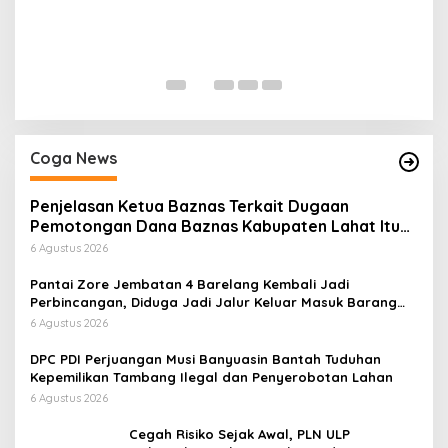
H
P
Di
Coga News
Penjelasan Ketua Baznas Terkait Dugaan
Pemotongan Dana Baznas Kabupaten Lahat Itu
Tidak Benar
6 Agustus 2026
Pantai Zore Jembatan 4 Barelang Kembali Jadi
Perbincangan, Diduga Jadi Jalur Keluar Masuk Barang
Tanpa Dokumen Kepabeanan, Nama Berinisial WL
6 Agustus 2026
Disebut, Bea Cukai Diminta Mengungkap Dugaan Aktivitas
di Kawasan Pesisir
DPC PDI Perjuangan Musi Banyuasin Bantah Tuduhan
Kepemilikan Tambang Ilegal dan Penyerobotan Lahan
6 Agustus 2026
Cegah Risiko Sejak Awal, PLN ULP