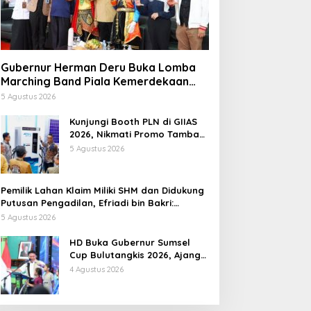
Gubernur Herman Deru Buka Lomba
Marching Band Piala Kemerdekaan
2026: Ajang Asah Mental dan
5 Agustus 2026
Kedisiplinan Generasi Muda
Kunjungi Booth PLN di GIIAS
2026, Nikmati Promo Tambah
Daya 50 Persen
5 Agustus 2026
Pemilik Lahan Klaim Miliki SHM dan Didukung
Putusan Pengadilan, Efriadi bin Bakri:
“Tanah Ini Milik Saya”
5 Agustus 2026
HD Buka Gubernur Sumsel
Cup Bulutangkis 2026, Ajang
Pembinaan Lahirkan Bibit
4 Agustus 2026
Atlet Baru