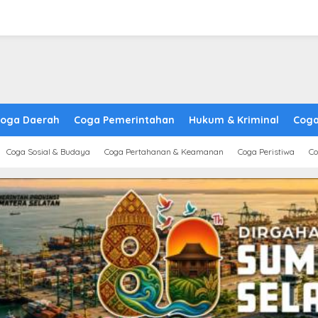
oga Daerah
Coga Pemerintahan
Hukum & Kriminal
Coga
Coga Sosial & Budaya
Coga Pertahanan & Keamanan
Coga Peristiwa
Co