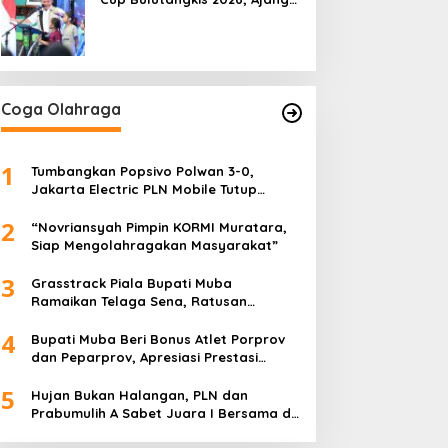
Pembinaan Lahirkan Bibit
Atlet Baru
Coga Olahraga
1
Tumbangkan Popsivo Polwan 3-0,
Jakarta Electric PLN Mobile Tutup
Putaran Pertama Proliga 2026 dengan
2
Meyakinkan
“Novriansyah Pimpin KORMI Muratara,
Siap Mengolahragakan Masyarakat”
3
Grasstrack Piala Bupati Muba
Ramaikan Telaga Sena, Ratusan
Pembalap Adu Nyali di Sungai Lilin
4
Bupati Muba Beri Bonus Atlet Porprov
dan Peparprov, Apresiasi Prestasi
Gemilang
5
Hujan Bukan Halangan, PLN dan
Prabumulih A Sabet Juara I Bersama di
Dandim Muba Cup 2025