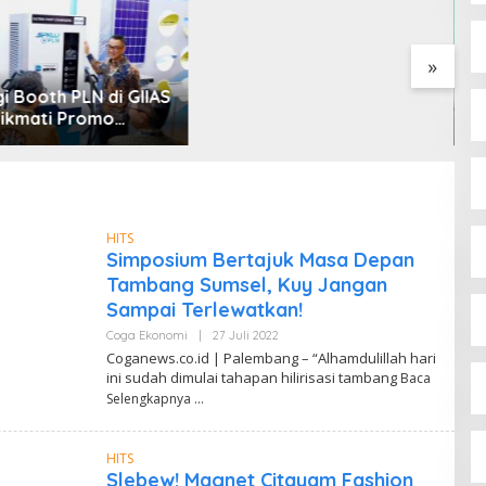
“Tanah Ini Milik Saya”
»
HD Buka Gubernur Sumsel
P
Cup Bulutangkis 2026,
R
Ajang Pembinaan Lahirkan
U
Bibit Atlet Baru
u
HITS
Simposium Bertajuk Masa Depan
Tambang Sumsel, Kuy Jangan
Sampai Terlewatkan!
Coga Ekonomi
|
27 Juli 2022
O
L
Coganews.co.id | Palembang – “Alhamdulillah hari
E
ini sudah dimulai tahapan hilirisasi tambang
Baca
H
D
Selengkapnya
A
N
D
HITS
I
Relawan Rasyid Rajasa Muratara
W
Slebew! Magnet Citayam Fashion