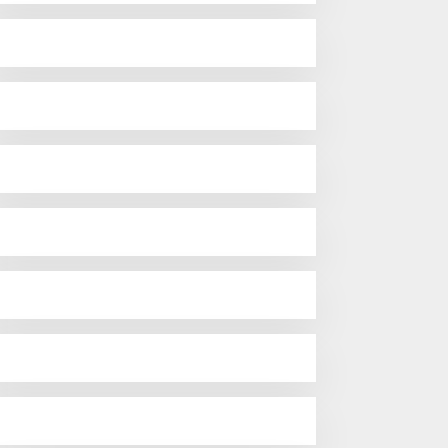
LN UID S2JB melalui
Perkuat Sinergi, Komitmen
umah BUMN Jambi Latih
Pemprov Sumsel Dukung
MKM Optimalkan Website
BNNP Berantas Narkoba
ntuk Pasar Ekspor
Lebih Optimal
Hendri Akan Perjuangkan Semua