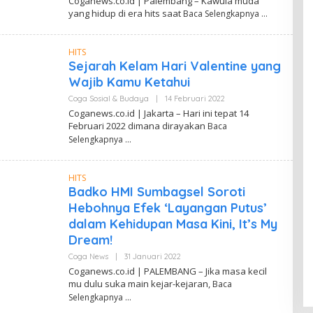
Coganews.co.id | Palembang – Kawula muda
E
yang hidup di era hits saat
Baca Selengkapnya
H
D
A
N
HITS
D
Sejarah Kelam Hari Valentine yang
I
W
Wajib Kamu Ketahui
A
H
Coga Sosial & Budaya
|
14 Februari 2022
O
Y
L
Coganews.co.id | Jakarta – Hari ini tepat 14
U
E
Februari 2022 dimana dirayakan
Baca
H
D
Selengkapnya
A
N
D
HITS
I
W
Badko HMI Sumbagsel Soroti
A
Hebohnya Efek ‘Layangan Putus’
H
Y
dalam Kehidupan Masa Kini, It’s My
U
Dream!
Coga News
|
31 Januari 2022
O
L
Coganews.co.id | PALEMBANG – Jika masa kecil
E
mu dulu suka main kejar-kejaran,
Baca
H
D
Selengkapnya
A