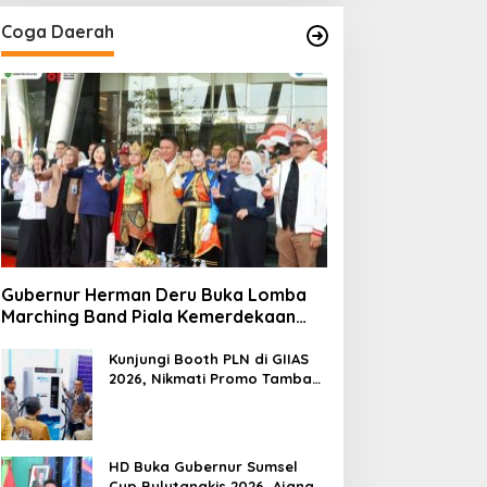
Coga Daerah
Gubernur Herman Deru Buka Lomba
Marching Band Piala Kemerdekaan
2026: Ajang Asah Mental dan
Kedisiplinan Generasi Muda
Kunjungi Booth PLN di GIIAS
2026, Nikmati Promo Tambah
Daya 50 Persen
HD Buka Gubernur Sumsel
Cup Bulutangkis 2026, Ajang