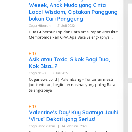
A
Resmi Dilantik, Siap Perkuat
Weeek, Anak Muda yang Cinta
H
Pengabdian Bantu Rakyat.
Y
Di Coga Politik
|
30 Juli 2026
Local Wisdom, Ciptakan Panggung
U
bukan Cari Panggung
Coga Hiburan
|
21 Juli 2022
O
L
Dua Gubernur Top dan Para Artis Papan Atas Ikut
E
Mempromosikan CFW, Apa
Baca Selengkapnya
H
D
A
N
HITS
D
Asik atau Toxic, Sikok Bagi Duo,
I
W
Kok Bisa…?
A
H
Coga News
|
7 Juli 2022
O
Y
L
Coganews.co.id | Palembang – Tontonan mesti
U
E
jadi tuntutan, begitulah nasihat yang paling
Baca
H
D
Selengkapnya
A
N
D
HITS
I
W
Valentine’s Day! Kuy Saatnya Jauhi
A
‘Virus’ Dekati yang Serius!
H
Y
Coga Pendidikan
|
14 Februari 2022
O
U
L