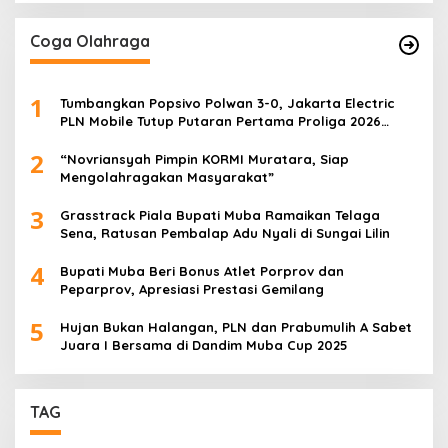
Generasi Muda
Coga Olahraga
1
Tumbangkan Popsivo Polwan 3-0, Jakarta Electric
PLN Mobile Tutup Putaran Pertama Proliga 2026
dengan Meyakinkan
2
“Novriansyah Pimpin KORMI Muratara, Siap
Mengolahragakan Masyarakat”
3
Grasstrack Piala Bupati Muba Ramaikan Telaga
Sena, Ratusan Pembalap Adu Nyali di Sungai Lilin
4
Bupati Muba Beri Bonus Atlet Porprov dan
Peparprov, Apresiasi Prestasi Gemilang
5
Hujan Bukan Halangan, PLN dan Prabumulih A Sabet
Juara I Bersama di Dandim Muba Cup 2025
TAG