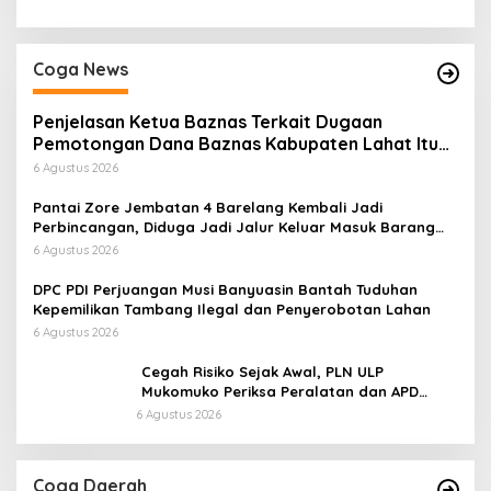
Coga News
Penjelasan Ketua Baznas Terkait Dugaan
Pemotongan Dana Baznas Kabupaten Lahat Itu
Tidak Benar
6 Agustus 2026
Pantai Zore Jembatan 4 Barelang Kembali Jadi
Perbincangan, Diduga Jadi Jalur Keluar Masuk Barang
Tanpa Dokumen Kepabeanan, Nama Berinisial WL
6 Agustus 2026
Disebut, Bea Cukai Diminta Mengungkap Dugaan Aktivitas
di Kawasan Pesisir
DPC PDI Perjuangan Musi Banyuasin Bantah Tuduhan
Kepemilikan Tambang Ilegal dan Penyerobotan Lahan
6 Agustus 2026
Cegah Risiko Sejak Awal, PLN ULP
Mukomuko Periksa Peralatan dan APD
Petugas secara Rutin
6 Agustus 2026
Coga Daerah