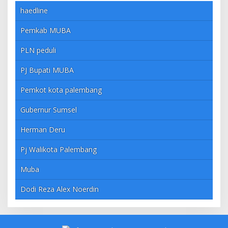
haedline
Pemkab MUBA
PLN peduli
PJ Bupati MUBA
Pemkot kota palembang
Gubernur Sumsel
Herman Deru
Pj Walikota Palembang
Muba
Dodi Reza Alex Noerdin