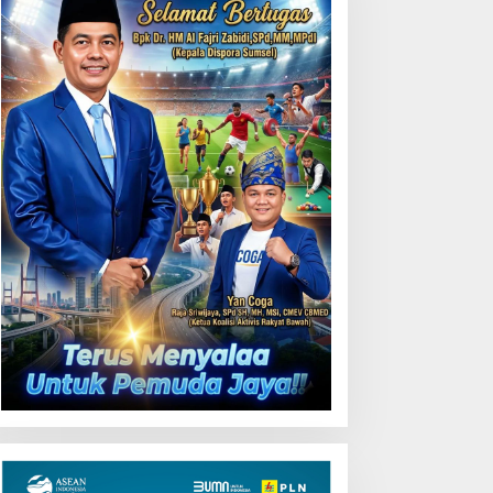
ji Coba Contraflow di KM
5 Tol Binjai–Langsa
Gubernur Herman Deru
Buka Lomba Marching
Band Piala Kemerdekaan
2026: Ajang Asah Mental
dan Kedisiplinan Generasi
Muda