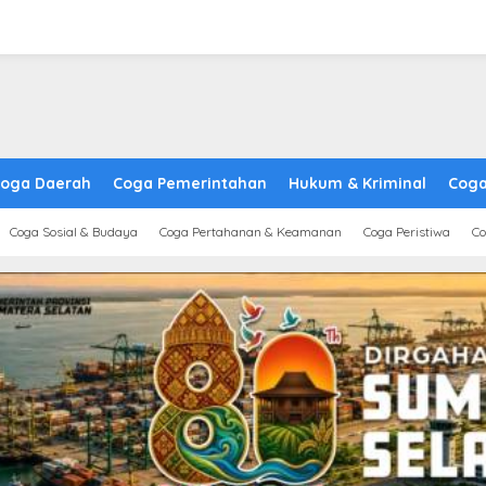
oga Daerah
Coga Pemerintahan
Hukum & Kriminal
Coga
Coga Sosial & Budaya
Coga Pertahanan & Keamanan
Coga Peristiwa
Co