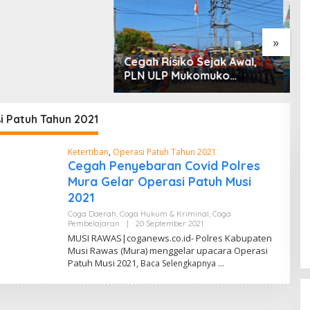
U
5
»
isiko Sejak Awal,
Semarak HUT OKU ke-116,
LP Mukomuko
PLN Dekatkan Layanan
a Peralatan dan APD
Digital melalui Gelegar PLN
s secara Rutin
Mobile 2026
i Patuh Tahun 2021
Ketertiban
,
Operasi Patuh Tahun 2021
Cegah Penyebaran Covid Polres
Mura Gelar Operasi Patuh Musi
2021
Coga Daerah
,
Coga Hukum & Kriminal
,
Coga
Pembelajaran
|
20 September 2021
O
L
MUSI RAWAS|coganews.co.id- Polres Kabupaten
E
Musi Rawas (Mura) menggelar upacara Operasi
H
Patuh Musi 2021,
Baca Selengkapnya
A
A
N
M
A