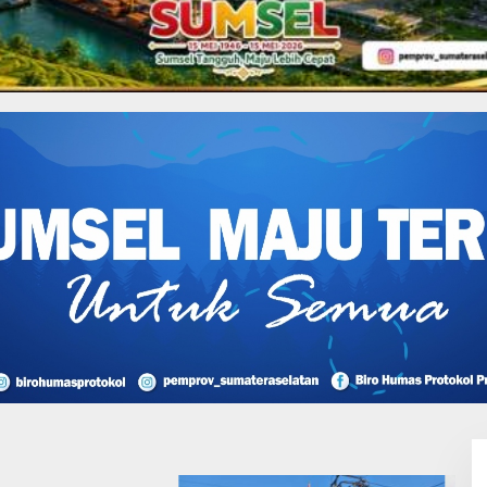
 Pembelajaran
vid Polres Mura Gelar
2021
L
O
S