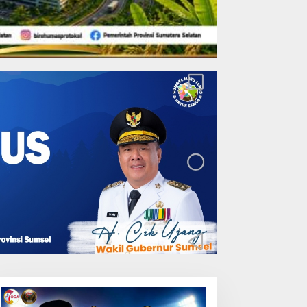
akukan Pemeliharaan
prit Jembatan Batang
erangan, Hutama Karya