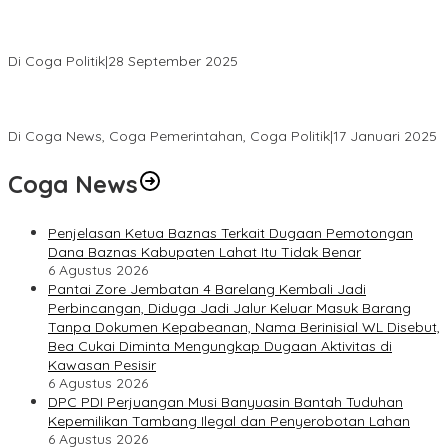
PENGURUS DPC KOTA LUBUK LINGGAU MENGUCAPKAN
SELAMAT ATAS TERPILIHNYA H. MOHAMMAD MURDIONO SEBAGAI
KETUA UMUM PPP
Di Coga Politik
|
28 September 2025
Paripurna DPRD Muratara Tetapkan Devi-Yudi Bupati dan Wakil
Bupati Terpilih Hasil Pilkada 2024
Di Coga News, Coga Pemerintahan, Coga Politik
|
17 Januari 2025
Coga News
Penjelasan Ketua Baznas Terkait Dugaan Pemotongan
Dana Baznas Kabupaten Lahat Itu Tidak Benar
6 Agustus 2026
Pantai Zore Jembatan 4 Barelang Kembali Jadi
Perbincangan, Diduga Jadi Jalur Keluar Masuk Barang
Tanpa Dokumen Kepabeanan, Nama Berinisial WL Disebut,
Bea Cukai Diminta Mengungkap Dugaan Aktivitas di
Kawasan Pesisir
6 Agustus 2026
DPC PDI Perjuangan Musi Banyuasin Bantah Tuduhan
Kepemilikan Tambang Ilegal dan Penyerobotan Lahan
6 Agustus 2026