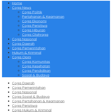
Home
Coga News
Coga Politik
Pertahanan & Keamanan
Coga Ekonomi
Coga Peristiwa
Coga Hiburan
Coga Olahraga
Coga Nasional
Coga Daerah
Coga Pemerintahan
Hukum & Kriminal
Coga Opini
Coga Komunitas
Coga Kesehatan
Coga Pendidikan
Sosial & Budaya
Coga Daerah
Coga Pemerintahan
Coga Nasional
Coga Sosial & Budaya
Coga Pertahanan & Keamanan
Coga Peristiwa
Coga Hukum & Kriminal