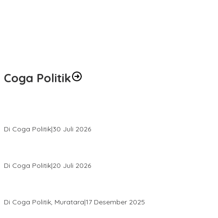
Coga Politik
Relawan Rasyid Rajasa Muratara Resmi Dilantik, Siap Perkuat
Pengabdian Bantu Rakyat.
Di Coga Politik
|
30 Juli 2026
Hendri Akan Perjuangkan Semua Aspirasi Dari Masyarakat Saat
Gelar Reses Tahap II Di Kelurahan Tanjung Indah
Di Coga Politik
|
20 Juli 2026
H. Devi Suhartoni Dipercaya Menakhodai DPD PDI Perjuangan
Sumsel Periode 2025–2030
Di Coga Politik, Muratara
|
17 Desember 2025