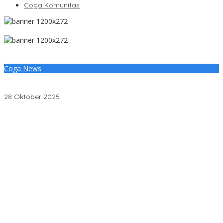
Coga Komunitas
Coga News
Dua Pemuda Musi Banyuasin Raih Prestasi Gemilang di Ajang
Pemuda Pelopor Nasional 2025
28 Oktober 2025
Penjelasan Ketua Baznas Terkait Dugaan Pemotongan Dana
Baznas Kabupaten Lahat Itu Tidak Benar
Pantai Zore Jembatan 4 Barelang Kembali Jadi Perbincangan,
Diduga Jadi Jalur Keluar Masuk Barang Tanpa Dokumen
Kepabeanan, Nama Berinisial WL Disebut, Bea Cukai Diminta
Mengungkap Dugaan Aktivitas di Kawasan Pesisir
DPC PDI Perjuangan Musi Banyuasin Bantah Tuduhan
Kepemilikan Tambang Ilegal dan Penyerobotan Lahan
Cegah Risiko Sejak Awal, PLN ULP Mukomuko Periksa Peralatan
dan APD Petugas secara Rutin
Semarak HUT OKU ke-116, PLN Dekatkan Layanan Digital melalui