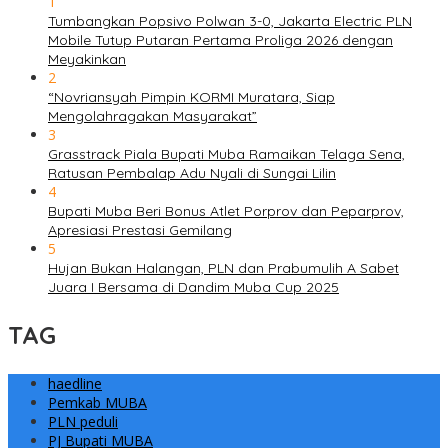
1
Tumbangkan Popsivo Polwan 3-0, Jakarta Electric PLN
Mobile Tutup Putaran Pertama Proliga 2026 dengan
Meyakinkan
2
“Novriansyah Pimpin KORMI Muratara, Siap
Mengolahragakan Masyarakat”
3
Grasstrack Piala Bupati Muba Ramaikan Telaga Sena,
Ratusan Pembalap Adu Nyali di Sungai Lilin
4
Bupati Muba Beri Bonus Atlet Porprov dan Peparprov,
Apresiasi Prestasi Gemilang
5
Hujan Bukan Halangan, PLN dan Prabumulih A Sabet
Juara I Bersama di Dandim Muba Cup 2025
TAG
haedline
Pemkab MUBA
PLN peduli
PJ Bupati MUBA