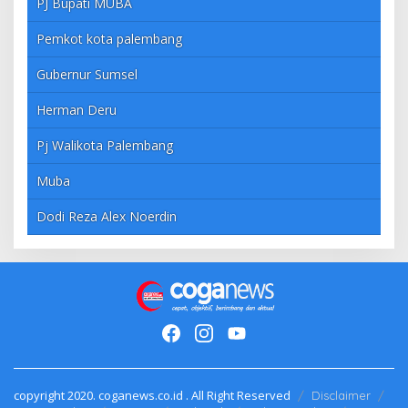
PJ Bupati MUBA
Pemkot kota palembang
Gubernur Sumsel
Herman Deru
Pj Walikota Palembang
Muba
Dodi Reza Alex Noerdin
copyright 2020. coganews.co.id . All Right Reserved
Disclaimer