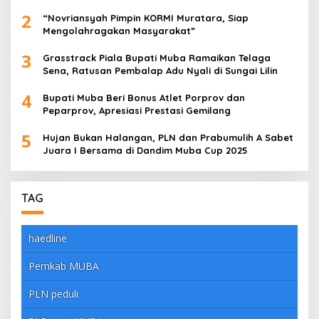
dengan Meyakinkan
2
“Novriansyah Pimpin KORMI Muratara, Siap
Mengolahragakan Masyarakat”
3
Grasstrack Piala Bupati Muba Ramaikan Telaga
Sena, Ratusan Pembalap Adu Nyali di Sungai Lilin
4
Bupati Muba Beri Bonus Atlet Porprov dan
Peparprov, Apresiasi Prestasi Gemilang
5
Hujan Bukan Halangan, PLN dan Prabumulih A Sabet
Juara I Bersama di Dandim Muba Cup 2025
TAG
haedline
Pemkab MUBA
PLN peduli