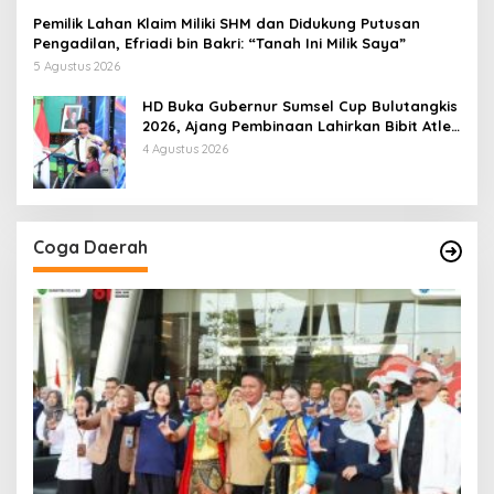
Pemilik Lahan Klaim Miliki SHM dan Didukung Putusan
Pengadilan, Efriadi bin Bakri: “Tanah Ini Milik Saya”
5 Agustus 2026
HD Buka Gubernur Sumsel Cup Bulutangkis
2026, Ajang Pembinaan Lahirkan Bibit Atlet
Baru
4 Agustus 2026
Coga Daerah