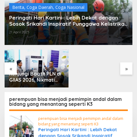
Berita
,
Coga Daerah
,
Coga Nasional
Peringati Hari Kartini : Lebih Dekat dengan
Sosok Srikandi Inspiratif Punggawa Kelistrikan
UP3 Bengkulu
21 April 2025
Pemilik Lahan Klaim
Miliki SHM dan
Didukung Putusan
Pengadilan, Efriadi bin
Bakri: “Tanah Ini Milik
Saya”
«
»
Kunjungi Booth PLN di
GIIAS 2026, Nikmati
Promo Tambah Daya
50 Persen
perempuan bisa menjadi pemimpin andal dalam
bidang yang menantang seperti K3
perempuan bisa menjadi pemimpin andal dalam
bidang yang menantang seperti K3
Peringati Hari Kartini : Lebih Dekat
dengan Sosok Srikandi Inspiratif