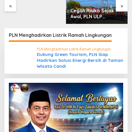
«
»
Cegah Risiko Sejak
Awal, PLN ULP
Mukomuko Periksa
Peralatan dan APD
Petugas secara Rutin
PLN Menghadirkan Listrik Ramah Lingkungan
PLN Menghadirkan Listrik Ramah Lingkungan
Dukung Green Tourism, PLN Siap
Hadirkan Solusi Energi Bersih di Taman
Wisata Candi