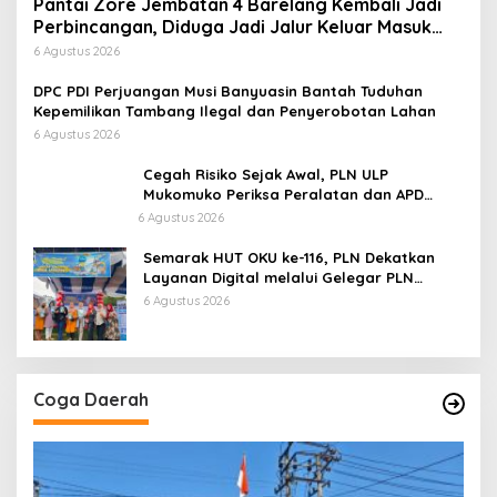
Pantai Zore Jembatan 4 Barelang Kembali Jadi
Perbincangan, Diduga Jadi Jalur Keluar Masuk
Barang Tanpa Dokumen Kepabeanan, Nama
6 Agustus 2026
Berinisial WL Disebut, Bea Cukai Diminta
Mengungkap Dugaan Aktivitas di Kawasan Pesisir
DPC PDI Perjuangan Musi Banyuasin Bantah Tuduhan
Kepemilikan Tambang Ilegal dan Penyerobotan Lahan
6 Agustus 2026
Cegah Risiko Sejak Awal, PLN ULP
Mukomuko Periksa Peralatan dan APD
Petugas secara Rutin
6 Agustus 2026
Semarak HUT OKU ke-116, PLN Dekatkan
Layanan Digital melalui Gelegar PLN
Mobile 2026
6 Agustus 2026
Coga Daerah