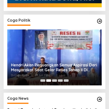
Coga Politik
Hendri Akan Perjuangkan Semua Aspirasi Dari
H
Masyarakat Saat Gelar Reses Tahap II Di
P
Kelurahan Tanjung Indah
Di Coga Politik
|
20 Juli 2026
Di
Coga News