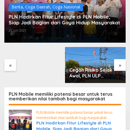
Berita
,
Coga Daerah
,
Coga Nasional
PLN Hadirkan Fitur Lifestyle di PLN Mobile,
Siap Jadi Bagian dari Gaya Hidup Masyarakat
23 Juli 2025
DPC PDI Perjuangan
Musi Banyuasin Bantah
Tuduhan Kepemilikan
Tambang Ilegal dan
Penyerobotan Lahan
«
»
Cegah Risiko Sejak
Awal, PLN ULP
Mukomuko Periksa
Peralatan dan APD
Petugas secara Rutin
PLN Mobile memiliki potensi besar untuk terus
memberikan nilai tambah bagi masyarakat
PLN Mobile memiliki potensi besar untuk terus
memberikan nilai tambah bagi masyarakat
PLN Hadirkan Fitur Lifestyle di PLN
Mobile, Siap Jadi Bagian dari Gaya