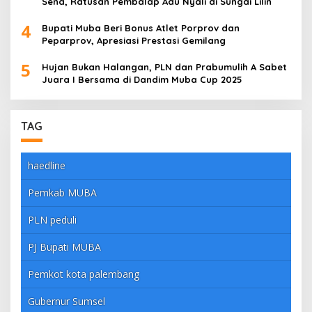
Sena, Ratusan Pembalap Adu Nyali di Sungai Lilin
4
Bupati Muba Beri Bonus Atlet Porprov dan
Peparprov, Apresiasi Prestasi Gemilang
5
Hujan Bukan Halangan, PLN dan Prabumulih A Sabet
Juara I Bersama di Dandim Muba Cup 2025
TAG
haedline
Pemkab MUBA
PLN peduli
PJ Bupati MUBA
Pemkot kota palembang
Gubernur Sumsel