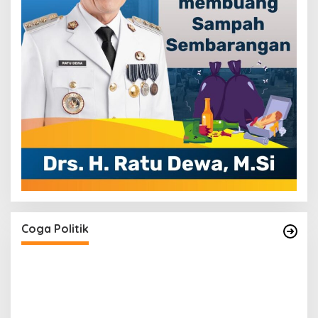
ri
H. Devi Suhartoni Dipercaya Menakhodai DPD
PDI Perjuangan Sumsel Periode 2025–2030
Di Coga Politik, Muratara
|
17 Desember 2025
Coga Politik