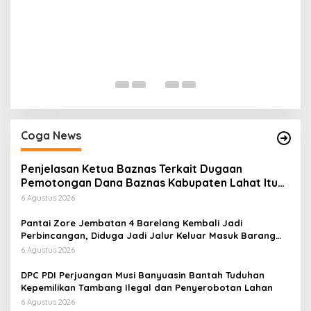
P
M
M
Di 
U
Coga News
Penjelasan Ketua Baznas Terkait Dugaan
Pemotongan Dana Baznas Kabupaten Lahat Itu
Tidak Benar
6 Agustus 2026
Pantai Zore Jembatan 4 Barelang Kembali Jadi
Perbincangan, Diduga Jadi Jalur Keluar Masuk Barang
Tanpa Dokumen Kepabeanan, Nama Berinisial WL
6 Agustus 2026
Disebut, Bea Cukai Diminta Mengungkap Dugaan Aktivitas
di Kawasan Pesisir
DPC PDI Perjuangan Musi Banyuasin Bantah Tuduhan
Kepemilikan Tambang Ilegal dan Penyerobotan Lahan
6 Agustus 2026