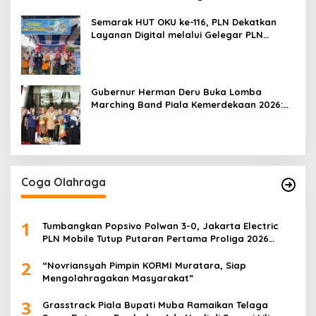
Semarak HUT OKU ke-116, PLN Dekatkan
Layanan Digital melalui Gelegar PLN
Mobile 2026
Gubernur Herman Deru Buka Lomba
Marching Band Piala Kemerdekaan 2026:
Ajang Asah Mental dan Kedisiplinan
Generasi Muda
Coga Olahraga
1
Tumbangkan Popsivo Polwan 3-0, Jakarta Electric
PLN Mobile Tutup Putaran Pertama Proliga 2026
dengan Meyakinkan
2
“Novriansyah Pimpin KORMI Muratara, Siap
Mengolahragakan Masyarakat”
3
Grasstrack Piala Bupati Muba Ramaikan Telaga