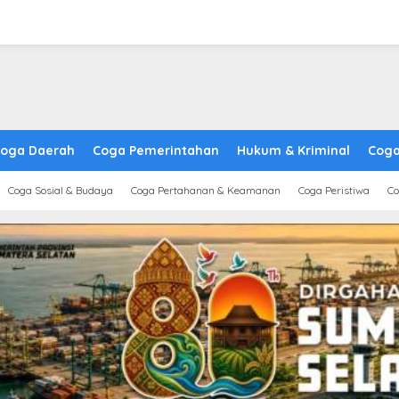
oga Daerah
Coga Pemerintahan
Hukum & Kriminal
Coga
Coga Sosial & Budaya
Coga Pertahanan & Keamanan
Coga Peristiwa
Co