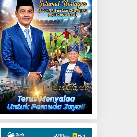
LN UID S2JB melalui
Perkuat Sinergi, Komitmen
umah BUMN Jambi Latih
Pemprov Sumsel Dukung
MKM Optimalkan Website
BNNP Berantas Narkoba
ntuk Pasar Ekspor
Lebih Optimal