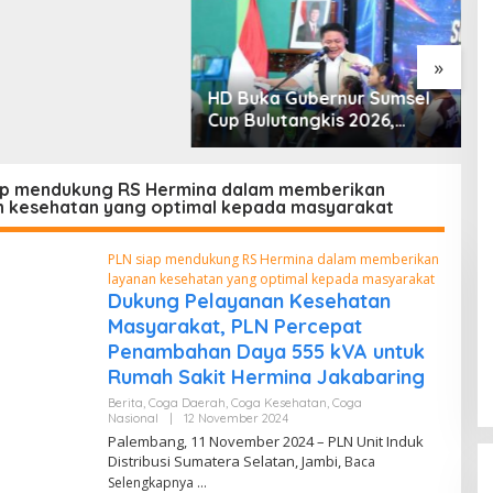
“Tanah Ini Milik Saya”
»
HD Buka Gubernur Sumsel
P
Cup Bulutangkis 2026,
R
Ajang Pembinaan Lahirkan
U
Bibit Atlet Baru
u
ap mendukung RS Hermina dalam memberikan
n kesehatan yang optimal kepada masyarakat
PLN siap mendukung RS Hermina dalam memberikan
layanan kesehatan yang optimal kepada masyarakat
Dukung Pelayanan Kesehatan
Masyarakat, PLN Percepat
Penambahan Daya 555 kVA untuk
Rumah Sakit Hermina Jakabaring
Berita
,
Coga Daerah
,
Coga Kesehatan
,
Coga
Nasional
|
12 November 2024
O
L
Palembang, 11 November 2024 – PLN Unit Induk
E
Distribusi Sumatera Selatan, Jambi,
Baca
H
I
Selengkapnya