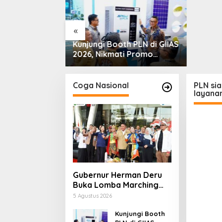
Bakri: 
«
erman Deru
Kunjungi Booth PLN di GIIAS
 Marching
2026, Nikmati Promo
Kemerdekaan
Tambah Daya 50 Persen
 Asah Mental
inan Generasi
Coga Nasional
PLN si
layana
Gubernur Herman Deru
Buka Lomba Marching
Band Piala Kemerdekaan
5 Agustus 2026
2026: Ajang Asah Mental
dan Kedisiplinan
Kunjungi Booth