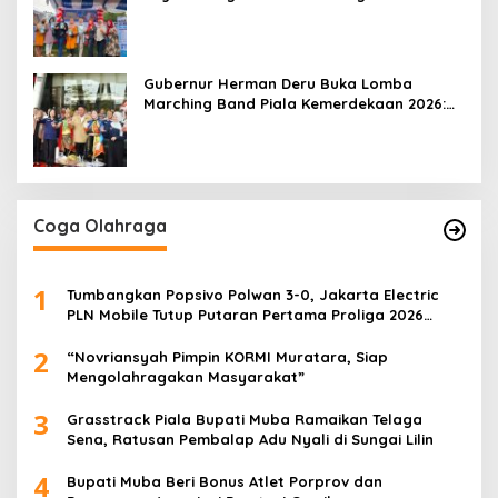
Mobile 2026
Gubernur Herman Deru Buka Lomba
Marching Band Piala Kemerdekaan 2026:
Ajang Asah Mental dan Kedisiplinan
Generasi Muda
Coga Olahraga
1
Tumbangkan Popsivo Polwan 3-0, Jakarta Electric
PLN Mobile Tutup Putaran Pertama Proliga 2026
dengan Meyakinkan
2
“Novriansyah Pimpin KORMI Muratara, Siap
Mengolahragakan Masyarakat”
3
Grasstrack Piala Bupati Muba Ramaikan Telaga
Sena, Ratusan Pembalap Adu Nyali di Sungai Lilin
4
Bupati Muba Beri Bonus Atlet Porprov dan