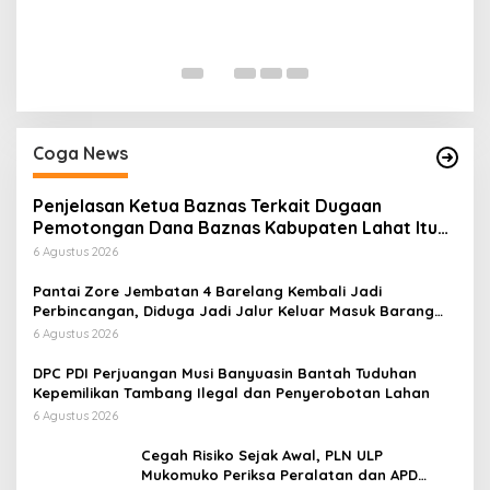
H
P
Di
Coga News
Penjelasan Ketua Baznas Terkait Dugaan
Pemotongan Dana Baznas Kabupaten Lahat Itu
Tidak Benar
6 Agustus 2026
Pantai Zore Jembatan 4 Barelang Kembali Jadi
Perbincangan, Diduga Jadi Jalur Keluar Masuk Barang
Tanpa Dokumen Kepabeanan, Nama Berinisial WL
6 Agustus 2026
Disebut, Bea Cukai Diminta Mengungkap Dugaan Aktivitas
di Kawasan Pesisir
DPC PDI Perjuangan Musi Banyuasin Bantah Tuduhan
Kepemilikan Tambang Ilegal dan Penyerobotan Lahan
6 Agustus 2026
Cegah Risiko Sejak Awal, PLN ULP
Mukomuko Periksa Peralatan dan APD