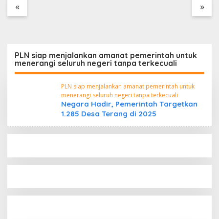
Tanpa Dokumen
«
»
Kepabeanan, Nama
Berinisial WL Disebut,
Bea Cukai Diminta
Mengungkap Dugaan
Aktivitas di Kawasan
PLN siap menjalankan amanat pemerintah untuk
Pesisir
menerangi seluruh negeri tanpa terkecuali
PLN siap menjalankan amanat pemerintah untuk
menerangi seluruh negeri tanpa terkecuali
Negara Hadir, Pemerintah Targetkan
1.285 Desa Terang di 2025