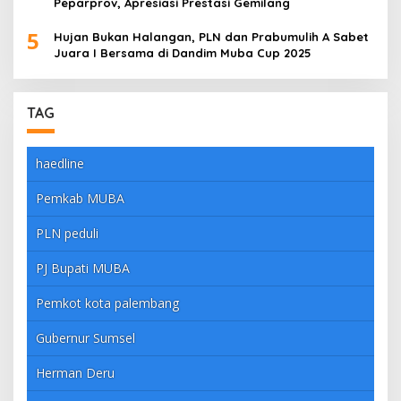
Peparprov, Apresiasi Prestasi Gemilang
5
Hujan Bukan Halangan, PLN dan Prabumulih A Sabet
Juara I Bersama di Dandim Muba Cup 2025
TAG
haedline
Pemkab MUBA
PLN peduli
PJ Bupati MUBA
Pemkot kota palembang
Gubernur Sumsel
Herman Deru