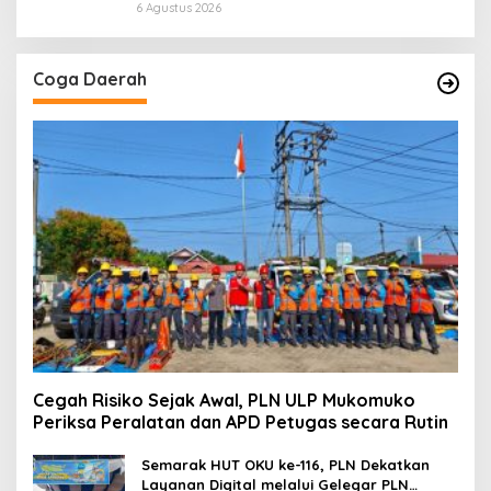
Petugas secara Rutin
6 Agustus 2026
Coga Daerah
Cegah Risiko Sejak Awal, PLN ULP Mukomuko
Periksa Peralatan dan APD Petugas secara Rutin
Semarak HUT OKU ke-116, PLN Dekatkan
Layanan Digital melalui Gelegar PLN