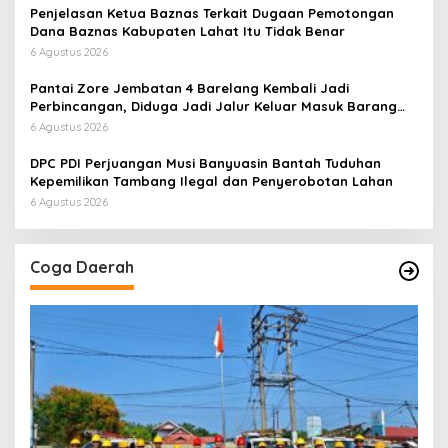
Penjelasan Ketua Baznas Terkait Dugaan Pemotongan
Dana Baznas Kabupaten Lahat Itu Tidak Benar
6 Agustus 2026
Pantai Zore Jembatan 4 Barelang Kembali Jadi
Perbincangan, Diduga Jadi Jalur Keluar Masuk Barang
Tanpa Dokumen Kepabeanan, Nama Berinisial WL
6 Agustus 2026
Disebut, Bea Cukai Diminta Mengungkap Dugaan Aktivitas
di Kawasan Pesisir
DPC PDI Perjuangan Musi Banyuasin Bantah Tuduhan
Kepemilikan Tambang Ilegal dan Penyerobotan Lahan
6 Agustus 2026
Coga Daerah