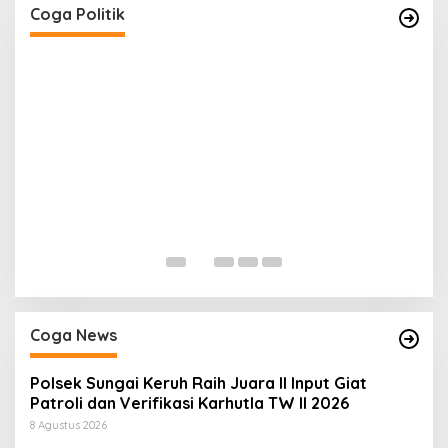
Kelurahan Tanjung Indah
Di Coga Politik
|
20 Juli 2026
Coga Politik
H
P
Di
Coga News
Polsek Sungai Keruh Raih Juara II Input Giat
Patroli dan Verifikasi Karhutla TW II 2026
8 Agustus 2026