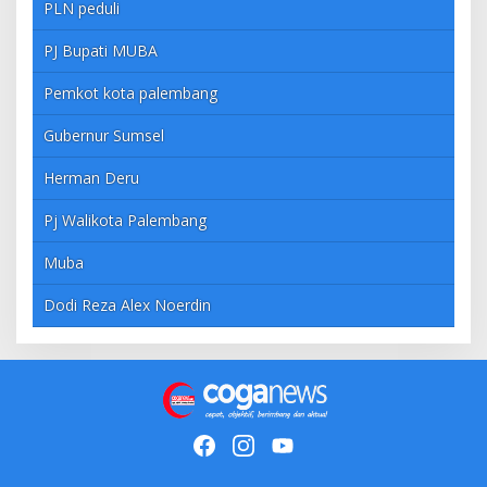
PLN peduli
PJ Bupati MUBA
Pemkot kota palembang
Gubernur Sumsel
Herman Deru
Pj Walikota Palembang
Muba
Dodi Reza Alex Noerdin