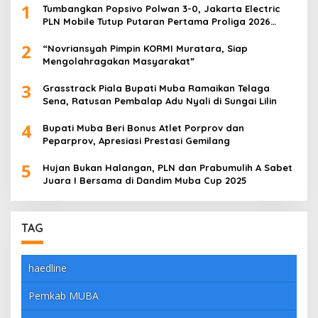
1
Tumbangkan Popsivo Polwan 3-0, Jakarta Electric
PLN Mobile Tutup Putaran Pertama Proliga 2026
dengan Meyakinkan
2
“Novriansyah Pimpin KORMI Muratara, Siap
Mengolahragakan Masyarakat”
3
Grasstrack Piala Bupati Muba Ramaikan Telaga
Sena, Ratusan Pembalap Adu Nyali di Sungai Lilin
4
Bupati Muba Beri Bonus Atlet Porprov dan
Peparprov, Apresiasi Prestasi Gemilang
5
Hujan Bukan Halangan, PLN dan Prabumulih A Sabet
Juara I Bersama di Dandim Muba Cup 2025
TAG
haedline
Pemkab MUBA