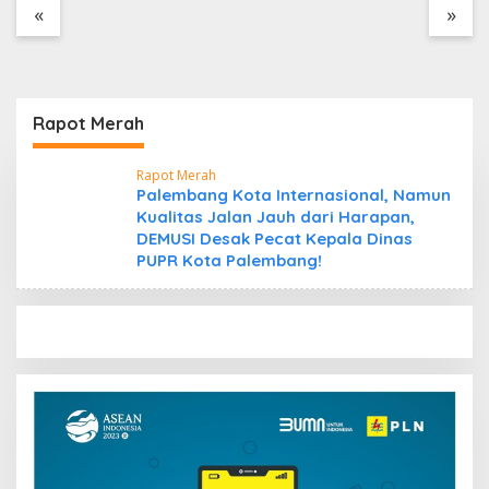
Tidak Benar
Tanpa Dokumen
«
»
Kepabeanan, Nama
Berinisial WL Disebut,
Bea Cukai Diminta
Mengungkap Dugaan
Aktivitas di Kawasan
Rapot Merah
Pesisir
Rapot Merah
Palembang Kota Internasional, Namun
Kualitas Jalan Jauh dari Harapan,
DEMUSI Desak Pecat Kepala Dinas
PUPR Kota Palembang!