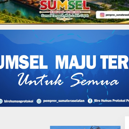
i Muba Tetap Berjalan
I Perjuangan Musi
sin Bantah Tuduhan
likan Tambang