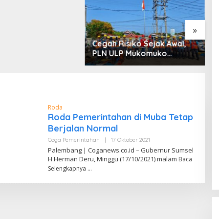
 dan Penyerobotan
»
Cegah Risiko Sejak Awal,
S
PLN ULP Mukomuko
P
Periksa Peralatan dan APD
D
Petugas secara Rutin
M
Roda
Roda Pemerintahan di Muba Tetap
Berjalan Normal
Coga Pemerintahan
|
17 Oktober 2021
O
L
Palembang | Coganews.co.id – Gubernur Sumsel
E
H Herman Deru, Minggu (17/10/2021) malam
Baca
H
I
Selengkapnya
A
M
C
O
G
A