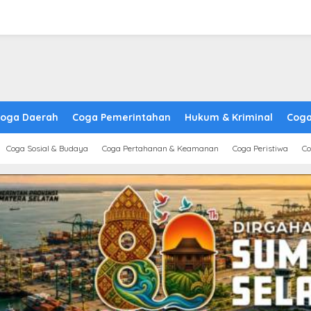
oga Daerah
Coga Pemerintahan
Hukum & Kriminal
Coga
Coga Sosial & Budaya
Coga Pertahanan & Keamanan
Coga Peristiwa
Co