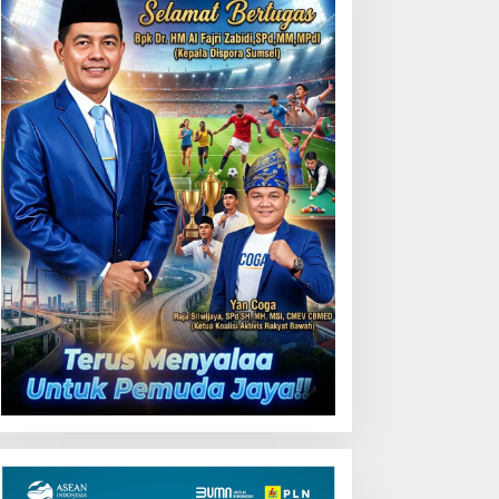
Uji Coba Contraflow di KM
55 Tol Binjai–Langsa
emarak HUT OKU ke-116,
LN Dekatkan Layanan
igital melalui Gelegar PLN
obile 2026