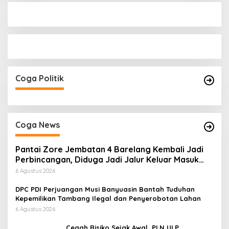
Coga Politik
Coga News
Pantai Zore Jembatan 4 Barelang Kembali Jadi
Perbincangan, Diduga Jadi Jalur Keluar Masuk
Barang Tanpa Dokumen Kepabeanan, Nama
6 Agustus 2026
Berinisial WL Disebut, Bea Cukai Diminta
Mengungkap Dugaan Aktivitas di Kawasan Pesisir
DPC PDI Perjuangan Musi Banyuasin Bantah Tuduhan
Kepemilikan Tambang Ilegal dan Penyerobotan Lahan
6 Agustus 2026
Cegah Risiko Sejak Awal, PLN ULP