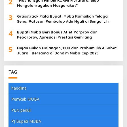
2
“Novriansyah Pimpin KORMI Muratara, Siap
Mengolahragakan Masyarakat”
3
Grasstrack Piala Bupati Muba Ramaikan Telaga
Sena, Ratusan Pembalap Adu Nyali di Sungai Lilin
4
Bupati Muba Beri Bonus Atlet Porprov dan
Peparprov, Apresiasi Prestasi Gemilang
5
Hujan Bukan Halangan, PLN dan Prabumulih A Sabet
Juara I Bersama di Dandim Muba Cup 2025
TAG
haedline
Pemkab MUBA
PLN peduli
PJ Bupati MUBA