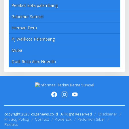
Pemkot kota palembang
Gubernur Sumsel
Herman Deru
Pj Walikota Palembang
Muba
Dodi Reza Alex Noerdin
copyright 2020. coganews.co.id . All Right Reserved
Disclaimer
Privacy Policy
Contact
Kode Etik
Pedoman Siber
Redaksi