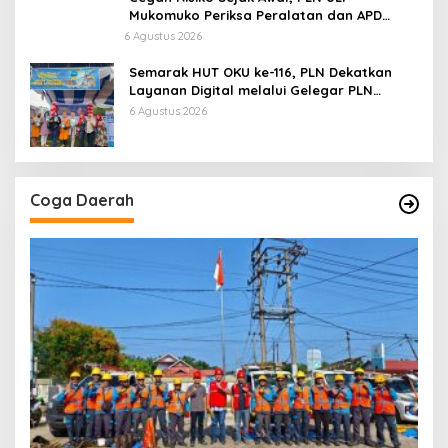
Mukomuko Periksa Peralatan dan APD
Petugas secara Rutin
6 Agustus 2026
Semarak HUT OKU ke-116, PLN Dekatkan
Layanan Digital melalui Gelegar PLN
Mobile 2026
6 Agustus 2026
Coga Daerah