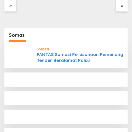
Tanpa Dokumen
«
»
Kepabeanan, Nama
Berinisial WL Disebut,
Bea Cukai Diminta
Mengungkap Dugaan
Aktivitas di Kawasan
Somasi
Pesisir
Somasi
PANTAS Somasi Perusahaan Pemenang
Tender Beralamat Palsu