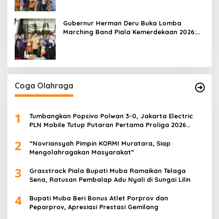
Gubernur Herman Deru Buka Lomba
Marching Band Piala Kemerdekaan 2026:
Ajang Asah Mental dan Kedisiplinan
Generasi Muda
Coga Olahraga
1
Tumbangkan Popsivo Polwan 3-0, Jakarta Electric
PLN Mobile Tutup Putaran Pertama Proliga 2026
dengan Meyakinkan
2
“Novriansyah Pimpin KORMI Muratara, Siap
Mengolahragakan Masyarakat”
3
Grasstrack Piala Bupati Muba Ramaikan Telaga
Sena, Ratusan Pembalap Adu Nyali di Sungai Lilin
4
Bupati Muba Beri Bonus Atlet Porprov dan
Peparprov, Apresiasi Prestasi Gemilang