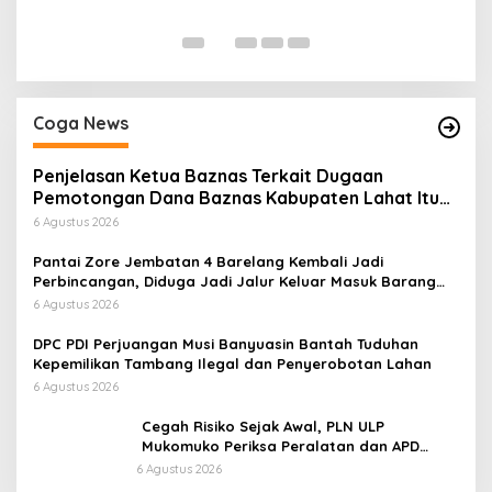
Di
Coga News
Penjelasan Ketua Baznas Terkait Dugaan
Pemotongan Dana Baznas Kabupaten Lahat Itu
Tidak Benar
6 Agustus 2026
Pantai Zore Jembatan 4 Barelang Kembali Jadi
Perbincangan, Diduga Jadi Jalur Keluar Masuk Barang
Tanpa Dokumen Kepabeanan, Nama Berinisial WL
6 Agustus 2026
Disebut, Bea Cukai Diminta Mengungkap Dugaan Aktivitas
di Kawasan Pesisir
DPC PDI Perjuangan Musi Banyuasin Bantah Tuduhan
Kepemilikan Tambang Ilegal dan Penyerobotan Lahan
6 Agustus 2026
Cegah Risiko Sejak Awal, PLN ULP
Mukomuko Periksa Peralatan dan APD
Petugas secara Rutin
6 Agustus 2026