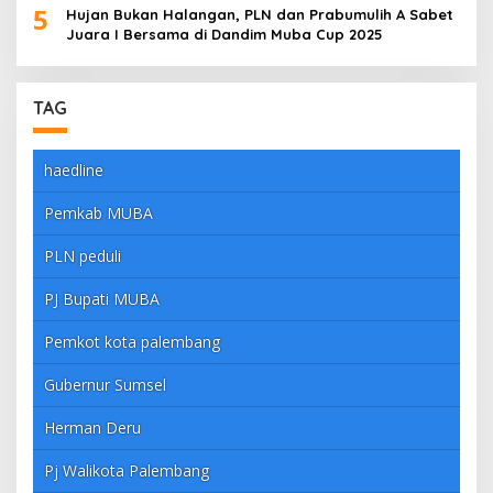
5
Hujan Bukan Halangan, PLN dan Prabumulih A Sabet
Juara I Bersama di Dandim Muba Cup 2025
TAG
haedline
Pemkab MUBA
PLN peduli
PJ Bupati MUBA
Pemkot kota palembang
Gubernur Sumsel
Herman Deru
Pj Walikota Palembang