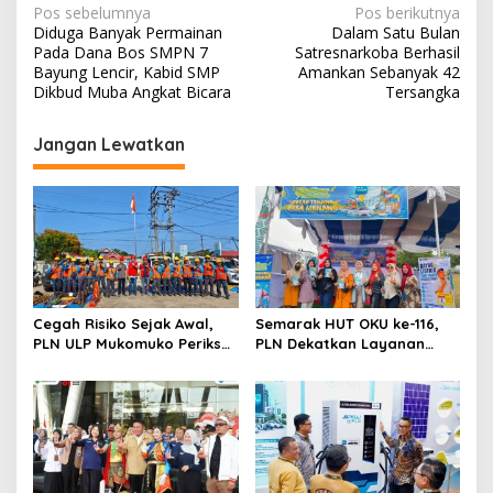
N
Pos sebelumnya
Pos berikutnya
Diduga Banyak Permainan
Dalam Satu Bulan
a
Pada Dana Bos SMPN 7
Satresnarkoba Berhasil
v
Bayung Lencir, Kabid SMP
Amankan Sebanyak 42
Dikbud Muba Angkat Bicara
Tersangka
i
g
Jangan Lewatkan
a
s
i
p
o
s
Cegah Risiko Sejak Awal,
Semarak HUT OKU ke-116,
PLN ULP Mukomuko Periksa
PLN Dekatkan Layanan
Peralatan dan APD Petugas
Digital melalui Gelegar PLN
secara Rutin
Mobile 2026