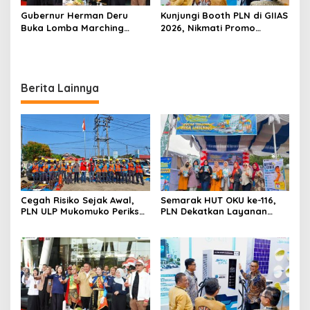
Gubernur Herman Deru
Kunjungi Booth PLN di GIIAS
Buka Lomba Marching
2026, Nikmati Promo
Band Piala Kemerdekaan
Tambah Daya 50 Persen
2026: Ajang Asah Mental
dan Kedisiplinan Generasi
Muda
Berita Lainnya
Cegah Risiko Sejak Awal,
Semarak HUT OKU ke-116,
PLN ULP Mukomuko Periksa
PLN Dekatkan Layanan
Peralatan dan APD Petugas
Digital melalui Gelegar PLN
secara Rutin
Mobile 2026