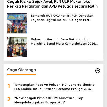
Cegah Risiko Sejak Awal, PLN ULP Mukomuko
Periksa Peralatan dan APD Petugas secara Rutin
Semarak HUT OKU ke-116, PLN Dekatkan
Layanan Digital melalui Gelegar PLN
Mobile 2026
Gubernur Herman Deru Buka Lomba
Marching Band Piala Kemerdekaan 2026:
Ajang Asah Mental dan Kedisiplinan
Generasi Muda
Coga Olahraga
1
Tumbangkan Popsivo Polwan 3-0, Jakarta Electric
PLN Mobile Tutup Putaran Pertama Proliga 2026
dengan Meyakinkan
2
“Novriansyah Pimpin KORMI Muratara, Siap
Mengolahragakan Masyarakat”