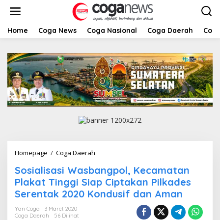
L
e
w
a
Home
Coga News
Coga Nasional
Coga Daerah
Coga
t
i
k
e
k
o
n
t
e
n
Homepage
/
Coga Daerah
S
o
Sosialisasi Wasbangpol, Kecamatan
s
i
Plakat Tinggi Siap Ciptakan Pilkades
a
Serentak 2020 Kondusif dan Aman
l
i
Yan Coga
3 Maret 2020
s
Coga Daerah
56 Dilihat