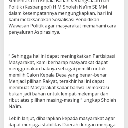
Sementara itu Kepala Badan Kebangsaaan dan
k
Politik (Kesbangpol) H M Sholeh Na’im SE MM
a
dalam kesempatannya mengungkapkan, hari ini
d
e
kami melaksanakan Sosialisasi Pendidikan
s
Wawasan Politik agar masyarakat memahami cara
S
penyaluran Aspirasinya.
e
r
e
n
t
” Sehingga hal ini dapat meningkatkan Partisipasi
a
Masyarakat, kami berharap masyarakat dapat
k
menggunakan haknya sebagai pemilih untuk
2
memilih Calon Kepala Desa yang benar-benar
0
2
Menjadi pilihan Rakyat, terakhir hal ini dapat
0
membuat Masyarakat sadar bahwa Demokrasi
K
bukan jadi bahan untuk lempat-melempar dan
o
ribut atas pilihan masing-masing,” ungkap Sholeh
n
Na’im.
d
u
s
Lebih lanjut, diharapkan kepada masyarakat agar
i
dapat menjaga stabilitas Daerah dengan menjaga
f