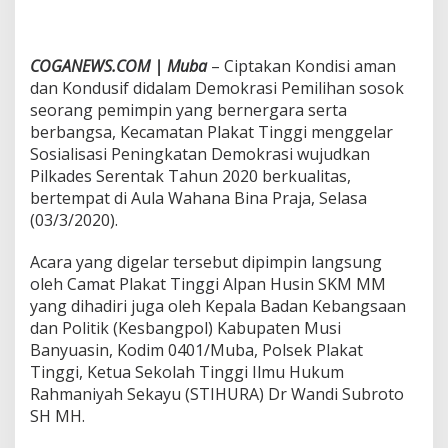
a
s
i
W
COGANEWS.COM | Muba
– Ciptakan Kondisi aman
a
dan Kondusif didalam Demokrasi Pemilihan sosok
s
seorang pemimpin yang bernergara serta
b
berbangsa, Kecamatan Plakat Tinggi menggelar
a
n
Sosialisasi Peningkatan Demokrasi wujudkan
g
Pilkades Serentak Tahun 2020 berkualitas,
p
bertempat di Aula Wahana Bina Praja, Selasa
o
(03/3/2020).
l
,
K
Acara yang digelar tersebut dipimpin langsung
e
oleh Camat Plakat Tinggi Alpan Husin SKM MM
c
yang dihadiri juga oleh Kepala Badan Kebangsaan
a
dan Politik (Kesbangpol) Kabupaten Musi
m
Banyuasin, Kodim 0401/Muba, Polsek Plakat
a
t
Tinggi, Ketua Sekolah Tinggi Ilmu Hukum
a
Rahmaniyah Sekayu (STIHURA) Dr Wandi Subroto
n
SH MH.
P
l