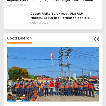
Kepemilikan Tambang Ilegal dan Penyerobotan Lahan
6 Agustus 2026
Cegah Risiko Sejak Awal, PLN ULP
Mukomuko Periksa Peralatan dan APD
Petugas secara Rutin
6 Agustus 2026
Coga Daerah