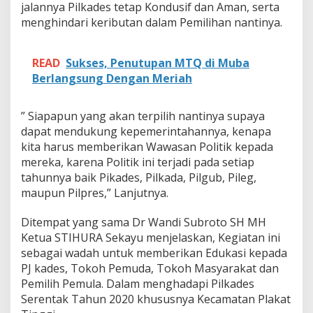
jalannya Pilkades tetap Kondusif dan Aman, serta
d
menghindari keributan dalam Pemilihan nantinya.
a
n
A
m
READ
Sukses, Penutupan MTQ di Muba
a
Berlangsung Dengan Meriah
n
” Siapapun yang akan terpilih nantinya supaya
dapat mendukung kepemerintahannya, kenapa
kita harus memberikan Wawasan Politik kepada
mereka, karena Politik ini terjadi pada setiap
tahunnya baik Pikades, Pilkada, Pilgub, Pileg,
maupun Pilpres,” Lanjutnya.
Ditempat yang sama Dr Wandi Subroto SH MH
Ketua STIHURA Sekayu menjelaskan, Kegiatan ini
sebagai wadah untuk memberikan Edukasi kepada
PJ kades, Tokoh Pemuda, Tokoh Masyarakat dan
Pemilih Pemula. Dalam menghadapi Pilkades
Serentak Tahun 2020 khususnya Kecamatan Plakat