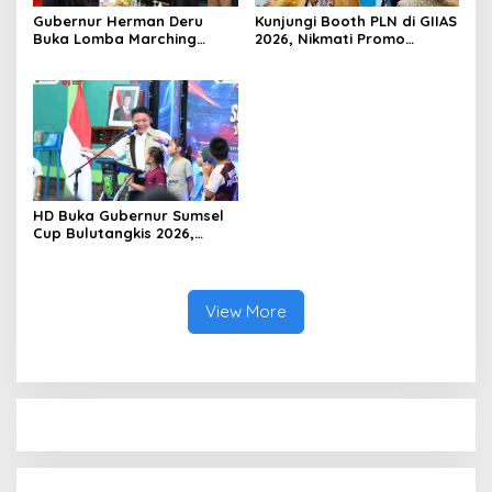
Gubernur Herman Deru
Kunjungi Booth PLN di GIIAS
Buka Lomba Marching
2026, Nikmati Promo
Band Piala Kemerdekaan
Tambah Daya 50 Persen
2026: Ajang Asah Mental
dan Kedisiplinan Generasi
Muda
HD Buka Gubernur Sumsel
Cup Bulutangkis 2026,
Ajang Pembinaan Lahirkan
Bibit Atlet Baru
View More