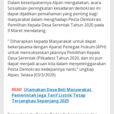
Dalam kesempatannya Alpan mengatakan, acara
a
k
Sosialisasi peningkatan kesadaran demokrasi ini
a
dapat dijadikan pemahaman yang penting bagi
t
masyarakat dalam menghadapi Pesta Demokrasi
T
Pemilihan Kepala Desa Serentak Tahun 2020 pada
i
n
9 Maret mendatang.
g
g
” Diharapkan kepada Masyarakat untuk dapat
i
bekerjasama dengan Aparat Penegak Hukum (APH)
S
untuk mensukseskan jalannya Pemilihan Kepala
i
a
Desa Serentak (Pilkades) Tahun 2020, dan ini pun
p
dapat menjadi acuan kita dalam menyelenggarakan
C
Pesta Demokrasi kedepannya nanti,” ungkap
i
Alpan, Selasa (03/3/2020).
p
t
a
READ
Utamakan Daya Beli Masyarakat,
k
a
Pemerintah Jaga Tarif Listrik Tetap
n
Terjangkau Sepanjang 2025
P
i
l