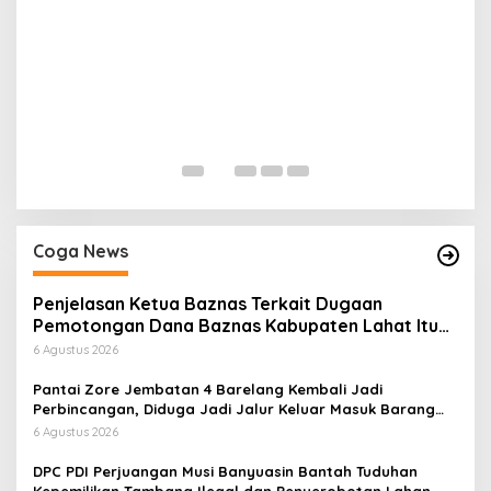
H
P
Di
Coga News
Penjelasan Ketua Baznas Terkait Dugaan
Pemotongan Dana Baznas Kabupaten Lahat Itu
Tidak Benar
6 Agustus 2026
Pantai Zore Jembatan 4 Barelang Kembali Jadi
Perbincangan, Diduga Jadi Jalur Keluar Masuk Barang
Tanpa Dokumen Kepabeanan, Nama Berinisial WL
6 Agustus 2026
Disebut, Bea Cukai Diminta Mengungkap Dugaan Aktivitas
di Kawasan Pesisir
DPC PDI Perjuangan Musi Banyuasin Bantah Tuduhan