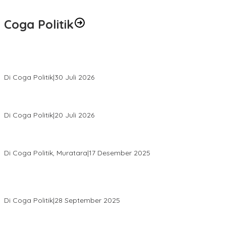
Coga Politik
Relawan Rasyid Rajasa Muratara Resmi Dilantik, Siap Perkuat
Pengabdian Bantu Rakyat.
Di Coga Politik
|
30 Juli 2026
Hendri Akan Perjuangkan Semua Aspirasi Dari Masyarakat Saat
Gelar Reses Tahap II Di Kelurahan Tanjung Indah
Di Coga Politik
|
20 Juli 2026
H. Devi Suhartoni Dipercaya Menakhodai DPD PDI Perjuangan
Sumsel Periode 2025–2030
Di Coga Politik, Muratara
|
17 Desember 2025
PENGURUS DPC KOTA LUBUK LINGGAU MENGUCAPKAN
SELAMAT ATAS TERPILIHNYA H. MOHAMMAD MURDIONO SEBAGAI
KETUA UMUM PPP
Di Coga Politik
|
28 September 2025
Paripurna DPRD Muratara Tetapkan Devi-Yudi Bupati dan Wakil