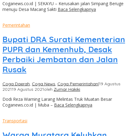
Coganews.co.id | SEKAYU – Kerusakan jalan Simpang Beruge
menuju Desa Macang Sakti
Baca Selengkapnya
Pemerintahan
Bupati DRA Surati Kementerian
PUPR dan Kemenhub, Desak
Perbaiki Jembatan dan Jalan
Rusak
Coga Daerah
,
Coga News
,
Coga Pemerintahan
|
19 Agustus
2021
19 Agustus 2021
oleh
Zumar Hakiki
Dodi Reza Warning Larang Melintas Truk Muatan Besar
Coganews.co.id | Muba –
Baca Selengkapnya
Transportasi
Warga Muratara Keluhkan