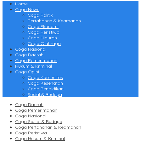
Home
Coga News
Coga Politik
Pertahanan & Keamanan
Coga Ekonomi
Coga Peristiwa
Coga Hiburan
Coga Olahraga
Coga Nasional
Coga Daerah
Coga Pemerintahan
Hukum & Kriminal
Coga Opini
Coga Komunitas
Coga Kesehatan
Coga Pendidikan
Sosial & Budaya
Coga Daerah
Coga Pemerintahan
Coga Nasional
Coga Sosial & Budaya
Coga Pertahanan & Keamanan
Coga Peristiwa
Coga Hukum & Kriminal