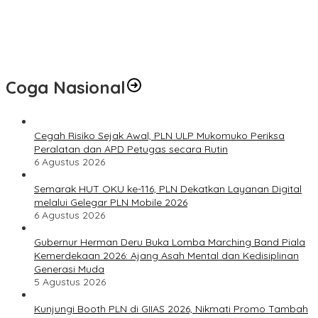
Pembinaan Lahirkan Bibit Atlet Baru
PLN UID S2JB melalui Rumah BUMN Jambi Latih UMKM
Optimalkan Website untuk Pasar Ekspor
Coga Nasional
Cegah Risiko Sejak Awal, PLN ULP Mukomuko Periksa
Peralatan dan APD Petugas secara Rutin
6 Agustus 2026
Semarak HUT OKU ke-116, PLN Dekatkan Layanan Digital
melalui Gelegar PLN Mobile 2026
6 Agustus 2026
Gubernur Herman Deru Buka Lomba Marching Band Piala
Kemerdekaan 2026: Ajang Asah Mental dan Kedisiplinan
Generasi Muda
5 Agustus 2026
Kunjungi Booth PLN di GIIAS 2026, Nikmati Promo Tambah