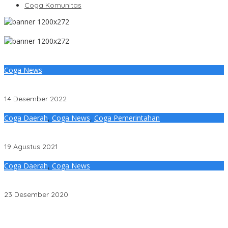
Coga Komunitas
Coga News
Perusahaan Diminta Komitmen Bantu Perbaiki Jalan Rusak
Daerah Macang Sakti
14 Desember 2022
Coga Daerah
,
Coga News
,
Coga Pemerintahan
Bupati DRA Surati Kementerian PUPR dan Kemenhub, Desak
Perbaiki Jembatan dan Jalan Rusak
19 Agustus 2021
Coga Daerah
,
Coga News
Warga Muratara Keluhkan Kualitas Pembangunan Jalan Yang
Cepat Rusak
23 Desember 2020
Penjelasan Ketua Baznas Terkait Dugaan Pemotongan Dana
Baznas Kabupaten Lahat Itu Tidak Benar
Pantai Zore Jembatan 4 Barelang Kembali Jadi Perbincangan,