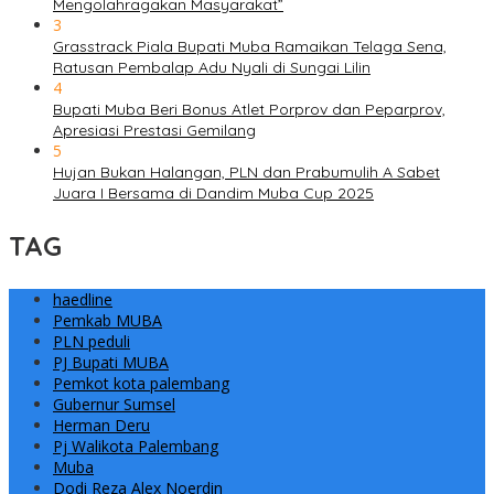
Mengolahragakan Masyarakat”
3
Grasstrack Piala Bupati Muba Ramaikan Telaga Sena,
Ratusan Pembalap Adu Nyali di Sungai Lilin
4
Bupati Muba Beri Bonus Atlet Porprov dan Peparprov,
Apresiasi Prestasi Gemilang
5
Hujan Bukan Halangan, PLN dan Prabumulih A Sabet
Juara I Bersama di Dandim Muba Cup 2025
TAG
haedline
Pemkab MUBA
PLN peduli
PJ Bupati MUBA
Pemkot kota palembang
Gubernur Sumsel
Herman Deru
Pj Walikota Palembang
Muba
Dodi Reza Alex Noerdin