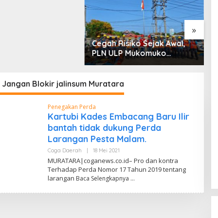
 dan Penyerobotan
»
Cegah Risiko Sejak Awal,
S
PLN ULP Mukomuko
P
Periksa Peralatan dan APD
D
Petugas secara Rutin
M
 Jangan Blokir jalinsum Muratara
Penegakan Perda
Kartubi Kades Embacang Baru Ilir
bantah tidak dukung Perda
Larangan Pesta Malam.
Coga Daerah
|
18 Mei 2021
O
L
MURATARA|coganews.co.id– Pro dan kontra
E
Terhadap Perda Nomor 17 Tahun 2019 tentang
H
larangan
Baca Selengkapnya
A
A
N
M
A
U