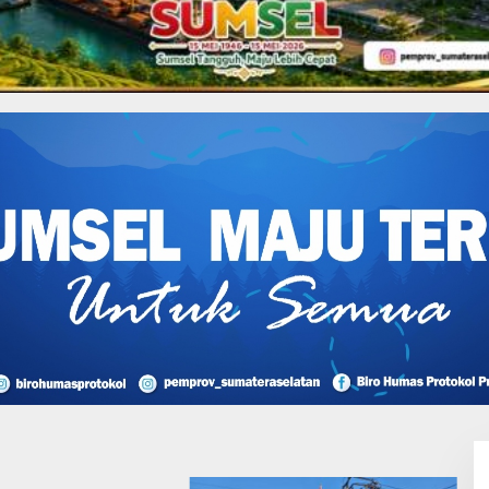
ang Baru Ilir bantah tidak
gan Pesta Malam.
I Perjuangan Musi
sin Bantah Tuduhan
likan Tambang