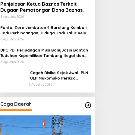
Penjelasan Ketua Baznas Terkait
Dugaan Pemotongan Dana Baznas
Kabupaten Lahat Itu Tidak Benar
6 Agustus 2026
Pantai Zore Jembatan 4 Barelang Kembali
Jadi Perbincangan, Diduga Jadi Jalur Keluar
Masuk Barang Tanpa Dokumen Kepabeanan,
6 Agustus 2026
Nama Berinisial WL Disebut, Bea Cukai
Diminta Mengungkap Dugaan Aktivitas di
DPC PDI Perjuangan Musi Banyuasin Bantah
Kawasan Pesisir
Tuduhan Kepemilikan Tambang Ilegal dan
Penyerobotan Lahan
6 Agustus 2026
Cegah Risiko Sejak Awal, PLN
ULP Mukomuko Periksa
Peralatan dan APD Petugas
6 Agustus 2026
secara Rutin
Coga Daerah