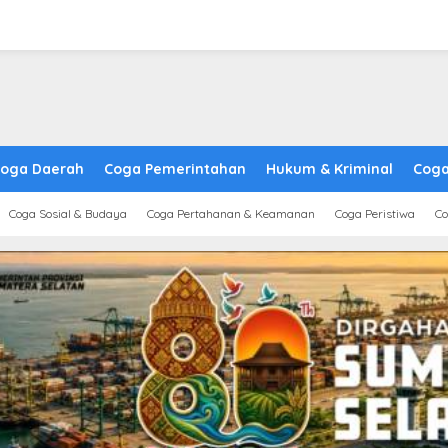
oga Daerah
Coga Pemerintahan
Hukum & Kriminal
Coga
Coga Sosial & Budaya
Coga Pertahanan & Keamanan
Coga Peristiwa
Co