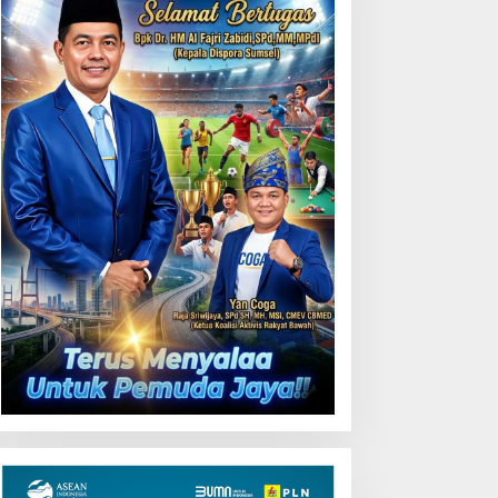
Uji Coba Contraflow di KM
55 Tol Binjai–Langsa
emarak HUT OKU ke-116,
LN Dekatkan Layanan
igital melalui Gelegar PLN
obile 2026