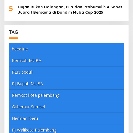
5
Hujan Bukan Halangan, PLN dan Prabumulih A Sabet
Juara I Bersama di Dandim Muba Cup 2025
TAG
haedline
Pemkab MUBA
PLN peduli
PJ Bupati MUBA
Pemkot kota palembang
Gubernur Sumsel
Herman Deru
Pj Walikota Palembang