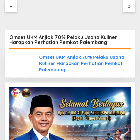
Tanpa Dokumen
«
»
Kepabeanan, Nama
Berinisial WL Disebut,
Bea Cukai Diminta
Mengungkap Dugaan
Aktivitas di Kawasan
Omset UKM Anjlok 70% Pelaku Usaha Kuliner
Pesisir
Harapkan Perhatian Pemkot Palembang
Omset UKM Anjlok 70% Pelaku Usaha
Kuliner Harapkan Perhatian Pemkot
Palembang