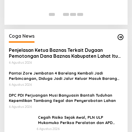
P
Di
Coga News
Penjelasan Ketua Baznas Terkait Dugaan
Pemotongan Dana Baznas Kabupaten Lahat Itu
Tidak Benar
6 Agustus 2026
Pantai Zore Jembatan 4 Barelang Kembali Jadi
Perbincangan, Diduga Jadi Jalur Keluar Masuk Barang
Tanpa Dokumen Kepabeanan, Nama Berinisial WL
6 Agustus 2026
Disebut, Bea Cukai Diminta Mengungkap Dugaan Aktivitas
di Kawasan Pesisir
DPC PDI Perjuangan Musi Banyuasin Bantah Tuduhan
Kepemilikan Tambang Ilegal dan Penyerobotan Lahan
6 Agustus 2026
Cegah Risiko Sejak Awal, PLN ULP
Mukomuko Periksa Peralatan dan APD
Petugas secara Rutin
6 Agustus 2026