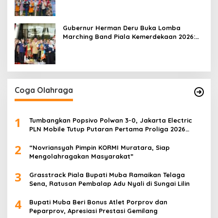
Gubernur Herman Deru Buka Lomba
Marching Band Piala Kemerdekaan 2026:
Ajang Asah Mental dan Kedisiplinan
Generasi Muda
Coga Olahraga
1
Tumbangkan Popsivo Polwan 3-0, Jakarta Electric
PLN Mobile Tutup Putaran Pertama Proliga 2026
dengan Meyakinkan
2
“Novriansyah Pimpin KORMI Muratara, Siap
Mengolahragakan Masyarakat”
3
Grasstrack Piala Bupati Muba Ramaikan Telaga
Sena, Ratusan Pembalap Adu Nyali di Sungai Lilin
4
Bupati Muba Beri Bonus Atlet Porprov dan
Peparprov, Apresiasi Prestasi Gemilang