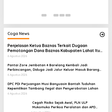
P
Di
Coga News
Penjelasan Ketua Baznas Terkait Dugaan
Pemotongan Dana Baznas Kabupaten Lahat Itu
Tidak Benar
6 Agustus 2026
Pantai Zore Jembatan 4 Barelang Kembali Jadi
Perbincangan, Diduga Jadi Jalur Keluar Masuk Barang
Tanpa Dokumen Kepabeanan, Nama Berinisial WL
6 Agustus 2026
Disebut, Bea Cukai Diminta Mengungkap Dugaan Aktivitas
di Kawasan Pesisir
DPC PDI Perjuangan Musi Banyuasin Bantah Tuduhan
Kepemilikan Tambang Ilegal dan Penyerobotan Lahan
6 Agustus 2026
Cegah Risiko Sejak Awal, PLN ULP
Mukomuko Periksa Peralatan dan APD
Petugas secara Rutin