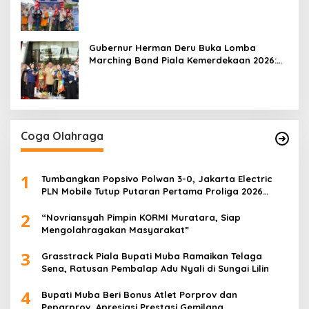
Mobile 2026
Gubernur Herman Deru Buka Lomba
Marching Band Piala Kemerdekaan 2026:
Ajang Asah Mental dan Kedisiplinan
Generasi Muda
Coga Olahraga
1
Tumbangkan Popsivo Polwan 3-0, Jakarta Electric
PLN Mobile Tutup Putaran Pertama Proliga 2026
dengan Meyakinkan
2
“Novriansyah Pimpin KORMI Muratara, Siap
Mengolahragakan Masyarakat”
3
Grasstrack Piala Bupati Muba Ramaikan Telaga
Sena, Ratusan Pembalap Adu Nyali di Sungai Lilin
4
Bupati Muba Beri Bonus Atlet Porprov dan
Peparprov, Apresiasi Prestasi Gemilang