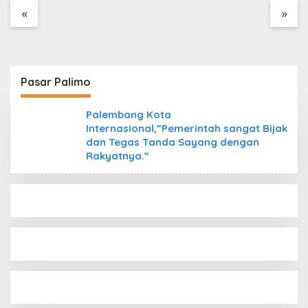
Tanpa Dokumen
«
»
Kepabeanan, Nama
Berinisial WL Disebut,
Bea Cukai Diminta
Mengungkap Dugaan
Aktivitas di Kawasan
Pasar Palimo
Pesisir
Palembang Kota
Internasional,”Pemerintah sangat Bijak
dan Tegas Tanda Sayang dengan
Rakyatnya.”