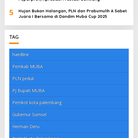
5
Hujan Bukan Halangan, PLN dan Prabumulih A Sabet
Juara I Bersama di Dandim Muba Cup 2025
TAG
haedline
Pemkab MUBA
PLN peduli
PJ Bupati MUBA
Pemkot kota palembang
Gubernur Sumsel
Herman Deru