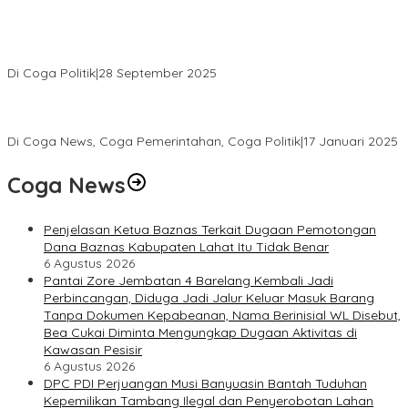
PENGURUS DPC KOTA LUBUK LINGGAU MENGUCAPKAN
SELAMAT ATAS TERPILIHNYA H. MOHAMMAD MURDIONO SEBAGAI
KETUA UMUM PPP
Di Coga Politik
|
28 September 2025
Paripurna DPRD Muratara Tetapkan Devi-Yudi Bupati dan Wakil
Bupati Terpilih Hasil Pilkada 2024
Di Coga News, Coga Pemerintahan, Coga Politik
|
17 Januari 2025
Coga News
Penjelasan Ketua Baznas Terkait Dugaan Pemotongan
Dana Baznas Kabupaten Lahat Itu Tidak Benar
6 Agustus 2026
Pantai Zore Jembatan 4 Barelang Kembali Jadi
Perbincangan, Diduga Jadi Jalur Keluar Masuk Barang
Tanpa Dokumen Kepabeanan, Nama Berinisial WL Disebut,
Bea Cukai Diminta Mengungkap Dugaan Aktivitas di
Kawasan Pesisir
6 Agustus 2026
DPC PDI Perjuangan Musi Banyuasin Bantah Tuduhan
Kepemilikan Tambang Ilegal dan Penyerobotan Lahan