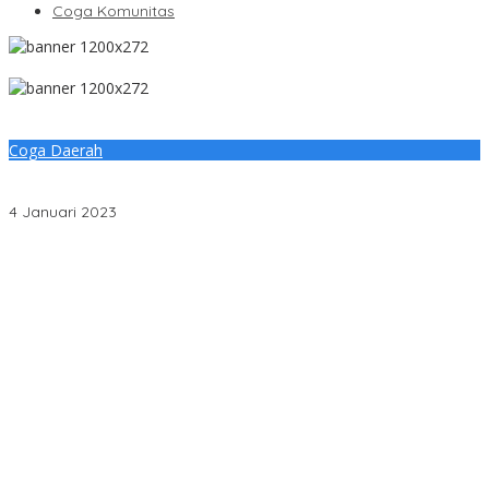
Coga Komunitas
Coga Daerah
Asisten III Pemkab Muratara Hadiri Pelantikan PPK Hasil
Rekrutmen KPU
4 Januari 2023
Penjelasan Ketua Baznas Terkait Dugaan Pemotongan Dana
Baznas Kabupaten Lahat Itu Tidak Benar
Pantai Zore Jembatan 4 Barelang Kembali Jadi Perbincangan,
Diduga Jadi Jalur Keluar Masuk Barang Tanpa Dokumen
Kepabeanan, Nama Berinisial WL Disebut, Bea Cukai Diminta
Mengungkap Dugaan Aktivitas di Kawasan Pesisir
DPC PDI Perjuangan Musi Banyuasin Bantah Tuduhan
Kepemilikan Tambang Ilegal dan Penyerobotan Lahan
Cegah Risiko Sejak Awal, PLN ULP Mukomuko Periksa Peralatan
dan APD Petugas secara Rutin
Semarak HUT OKU ke-116, PLN Dekatkan Layanan Digital melalui