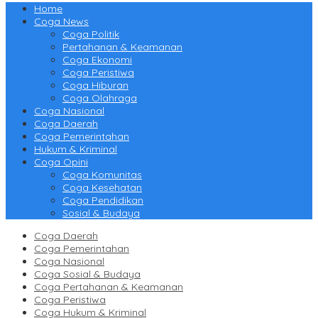
Home
Coga News
Coga Politik
Pertahanan & Keamanan
Coga Ekonomi
Coga Peristiwa
Coga Hiburan
Coga Olahraga
Coga Nasional
Coga Daerah
Coga Pemerintahan
Hukum & Kriminal
Coga Opini
Coga Komunitas
Coga Kesehatan
Coga Pendidikan
Sosial & Budaya
Coga Daerah
Coga Pemerintahan
Coga Nasional
Coga Sosial & Budaya
Coga Pertahanan & Keamanan
Coga Peristiwa
Coga Hukum & Kriminal