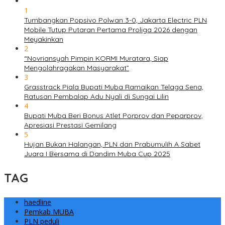
1
Tumbangkan Popsivo Polwan 3-0, Jakarta Electric PLN
Mobile Tutup Putaran Pertama Proliga 2026 dengan
Meyakinkan
2
“Novriansyah Pimpin KORMI Muratara, Siap
Mengolahragakan Masyarakat”
3
Grasstrack Piala Bupati Muba Ramaikan Telaga Sena,
Ratusan Pembalap Adu Nyali di Sungai Lilin
4
Bupati Muba Beri Bonus Atlet Porprov dan Peparprov,
Apresiasi Prestasi Gemilang
5
Hujan Bukan Halangan, PLN dan Prabumulih A Sabet
Juara I Bersama di Dandim Muba Cup 2025
TAG
haedline
Pemkab MUBA
PLN peduli