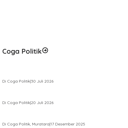
Coga Politik
Relawan Rasyid Rajasa Muratara Resmi Dilantik, Siap Perkuat
Pengabdian Bantu Rakyat.
Di Coga Politik
|
30 Juli 2026
Hendri Akan Perjuangkan Semua Aspirasi Dari Masyarakat Saat
Gelar Reses Tahap II Di Kelurahan Tanjung Indah
Di Coga Politik
|
20 Juli 2026
H. Devi Suhartoni Dipercaya Menakhodai DPD PDI Perjuangan
Sumsel Periode 2025–2030
Di Coga Politik, Muratara
|
17 Desember 2025