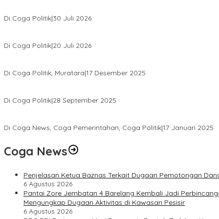
Relawan Rasyid Rajasa Muratara Resmi Dilantik, Siap Perkuat Pe
Di Coga Politik
|
30 Juli 2026
Hendri Akan Perjuangkan Semua Aspirasi Dari Masyarakat Saat Ge
Di Coga Politik
|
20 Juli 2026
H. Devi Suhartoni Dipercaya Menakhodai DPD PDI Perjuangan Su
Di Coga Politik, Muratara
|
17 Desember 2025
PENGURUS DPC KOTA LUBUK LINGGAU MENGUCAPKAN SELAMAT A
Di Coga Politik
|
28 September 2025
Paripurna DPRD Muratara Tetapkan Devi-Yudi Bupati dan Wakil Bupa
Di Coga News, Coga Pemerintahan, Coga Politik
|
17 Januari 2025
Coga News
Penjelasan Ketua Baznas Terkait Dugaan Pemotongan Dana
6 Agustus 2026
Pantai Zore Jembatan 4 Barelang Kembali Jadi Perbincang
Mengungkap Dugaan Aktivitas di Kawasan Pesisir
6 Agustus 2026