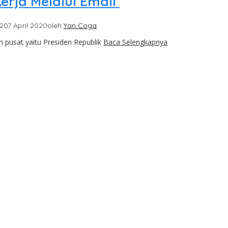
erja Melalui Email
020
7 April 2020
oleh
Yan Coga
pusat yaitu Presiden Republik
Baca Selengkapnya