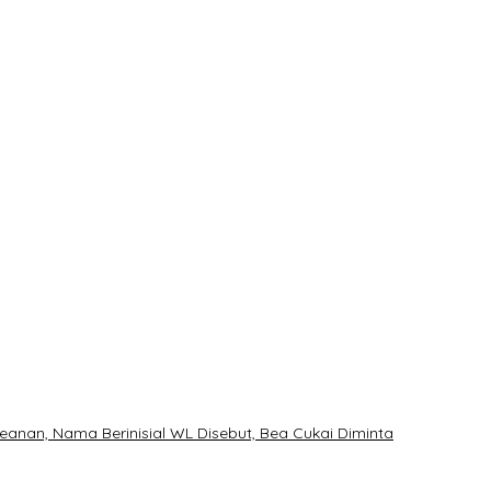
M PPP
nan, Nama Berinisial WL Disebut, Bea Cukai Diminta