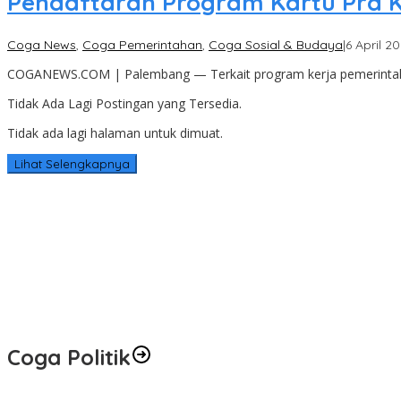
Pendaftaran Program Kartu Pra K
Coga News
,
Coga Pemerintahan
,
Coga Sosial & Budaya
|
6 April 2
COGANEWS.COM | Palembang — Terkait program kerja pemerintah 
Tidak Ada Lagi Postingan yang Tersedia.
Tidak ada lagi halaman untuk dimuat.
Lihat Selengkapnya
Coga Politik