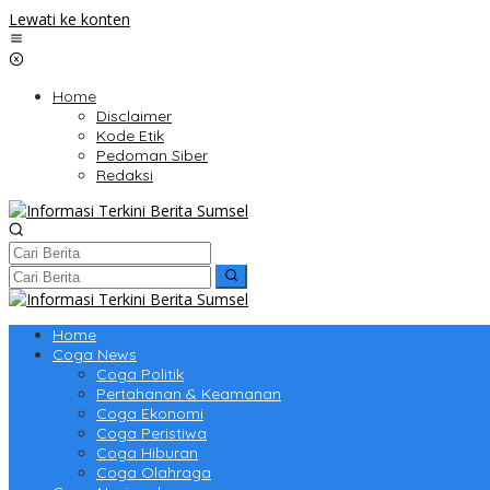
Lewati ke konten
Home
Disclaimer
Kode Etik
Pedoman Siber
Redaksi
Home
Coga News
Coga Politik
Pertahanan & Keamanan
Coga Ekonomi
Coga Peristiwa
Coga Hiburan
Coga Olahraga