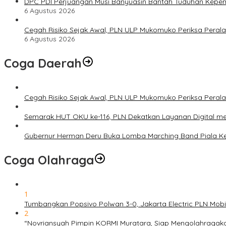
DPC PDI Perjuangan Musi Banyuasin Bantah Tuduhan Kepem
6 Agustus 2026
Cegah Risiko Sejak Awal, PLN ULP Mukomuko Periksa Peral
6 Agustus 2026
Coga Daerah
Cegah Risiko Sejak Awal, PLN ULP Mukomuko Periksa Peral
Semarak HUT OKU ke-116, PLN Dekatkan Layanan Digital mel
Gubernur Herman Deru Buka Lomba Marching Band Piala Ke
Coga Olahraga
1
Tumbangkan Popsivo Polwan 3-0, Jakarta Electric PLN Mob
2
“Novriansyah Pimpin KORMI Muratara, Siap Mengolahragak