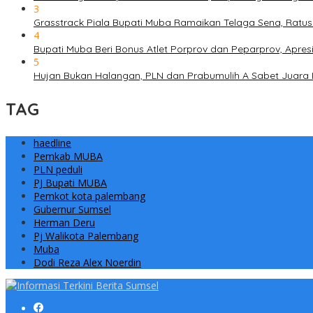
3
Grasstrack Piala Bupati Muba Ramaikan Telaga Sena, Ratusa
4
Bupati Muba Beri Bonus Atlet Porprov dan Peparprov, Apresi
5
Hujan Bukan Halangan, PLN dan Prabumulih A Sabet Juara
TAG
haedline
Pemkab MUBA
PLN peduli
PJ Bupati MUBA
Pemkot kota palembang
Gubernur Sumsel
Herman Deru
Pj Walikota Palembang
Muba
Dodi Reza Alex Noerdin