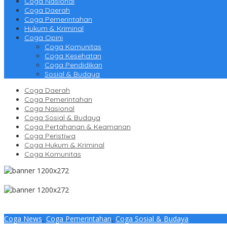
Coga Nasional
Coga Daerah
Coga Pemerintahan
Hukum & Kriminal
Coga Opini
Coga Komunitas
Coga Kesehatan
Coga Pendidikan
Sosial & Budaya
Coga Daerah
Coga Pemerintahan
Coga Nasional
Coga Sosial & Budaya
Coga Pertahanan & Keamanan
Coga Peristiwa
Coga Hukum & Kriminal
Coga Komunitas
Coga News
,
Coga Pemerintahan
,
Coga Sosial & Budaya