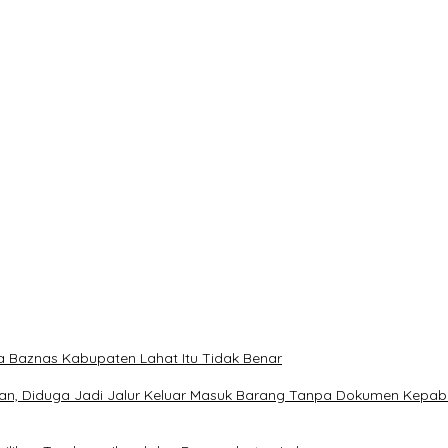
ngabdian Bantu Rakyat.
lar Reses Tahap II Di Kelurahan Tanjung Indah
msel Periode 2025–2030
TAS TERPILIHNYA H. MOHAMMAD MURDIONO SEBAGAI KETUA UMU
ti Terpilih Hasil Pilkada 2024
 Baznas Kabupaten Lahat Itu Tidak Benar
an, Diduga Jadi Jalur Keluar Masuk Barang Tanpa Dokumen Kepabea