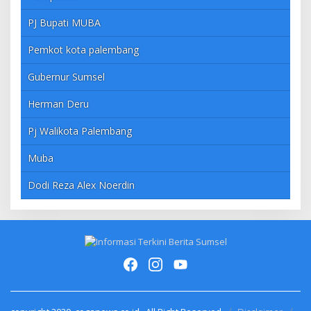
PJ Bupati MUBA
Pemkot kota palembang
Gubernur Sumsel
Herman Deru
Pj Walikota Palembang
Muba
Dodi Reza Alex Noerdin