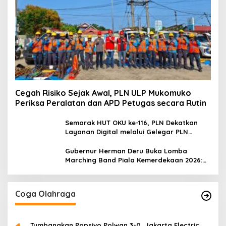
Cegah Risiko Sejak Awal, PLN ULP Mukomuko
Periksa Peralatan dan APD Petugas secara Rutin
Semarak HUT OKU ke-116, PLN Dekatkan
Layanan Digital melalui Gelegar PLN
Mobile 2026
Gubernur Herman Deru Buka Lomba
Marching Band Piala Kemerdekaan 2026:
Ajang Asah Mental dan Kedisiplinan
Generasi Muda
Coga Olahraga
Tumbangkan Popsivo Polwan 3-0, Jakarta Electric