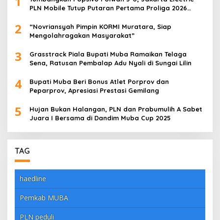
1
PLN Mobile Tutup Putaran Pertama Proliga 2026
dengan Meyakinkan
2
“Novriansyah Pimpin KORMI Muratara, Siap
Mengolahragakan Masyarakat”
3
Grasstrack Piala Bupati Muba Ramaikan Telaga
Sena, Ratusan Pembalap Adu Nyali di Sungai Lilin
4
Bupati Muba Beri Bonus Atlet Porprov dan
Peparprov, Apresiasi Prestasi Gemilang
5
Hujan Bukan Halangan, PLN dan Prabumulih A Sabet
Juara I Bersama di Dandim Muba Cup 2025
TAG
haedline
Pemkab MUBA
PLN peduli