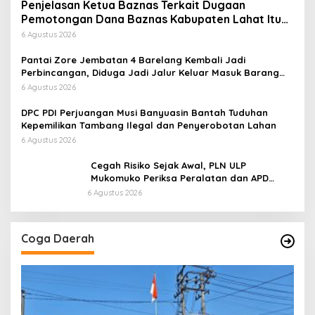
Penjelasan Ketua Baznas Terkait Dugaan
Pemotongan Dana Baznas Kabupaten Lahat Itu
Tidak Benar
6 Agustus 2026
Pantai Zore Jembatan 4 Barelang Kembali Jadi
Perbincangan, Diduga Jadi Jalur Keluar Masuk Barang
Tanpa Dokumen Kepabeanan, Nama Berinisial WL
6 Agustus 2026
Disebut, Bea Cukai Diminta Mengungkap Dugaan Aktivitas
di Kawasan Pesisir
DPC PDI Perjuangan Musi Banyuasin Bantah Tuduhan
Kepemilikan Tambang Ilegal dan Penyerobotan Lahan
6 Agustus 2026
Cegah Risiko Sejak Awal, PLN ULP
Mukomuko Periksa Peralatan dan APD
Petugas secara Rutin
6 Agustus 2026
Coga Daerah