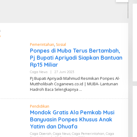
Resmi Dilantik, Siap Perkuat
Cegah Risiko Sejak Awal,
S
Pengabdian Bantu Rakyat.
Di Coga Politik
|
30 Juli 2026
PLN ULP Mukomuko
P
Periksa Peralatan dan APD
D
Petugas secara Rutin
M
s
Pemerintahan
,
Sosial
Ponpes di Muba Terus Bertambah,
Pj Bupati Apriyadi Siapkan Bantuan
Rp15 Miliar
Coga News
|
27 Juni 2023
O
L
Pj Bupati Apriyadi Mahmud Resmikan Ponpes Al-
E
Muttholibiah Coganews.co.id | MUBA- Lantunan
H
Hadroh
Baca Selengkapnya
Z
U
M
A
Pendidikan
R
H
Mondok Gratis Ala Pemkab Musi
A
Banyuasin Ponpes Khusus Anak
K
I
Yatim dan Dhuafa
K
I
Coga Daerah
,
Coga News
,
Coga Pemerintahan
,
Coga