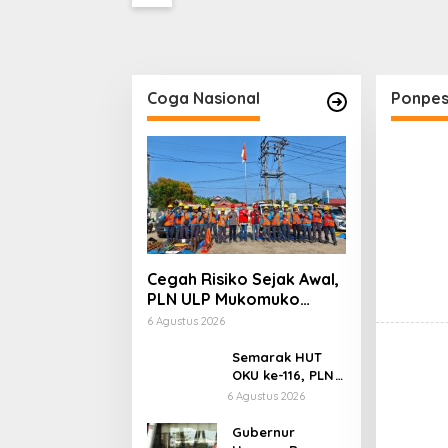
Cukai Diminta Mengungkap
Dugaan Aktivitas di
Kawasan Pesisir
Coga Nasional
Ponpe
Cegah Risiko Sejak Awal,
PLN ULP Mukomuko
Periksa Peralatan dan
6 Agustus 2026
APD Petugas secara
Rutin
Semarak HUT
OKU ke-116, PLN
Dekatkan
6 Agustus 2026
Layanan Digital
melalui Gelegar
Gubernur
PLN Mobile 2026