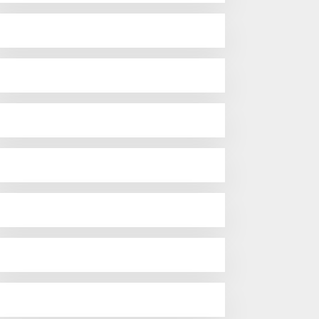
Lakukan Pemeliharaan
Oprit Jembatan Batang
Serangan, Hutama Karya
Uji Coba Contraflow di KM
55 Tol Binjai–Langsa