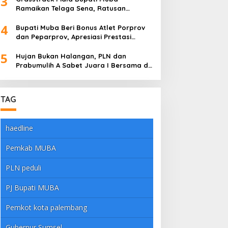
3
Ramaikan Telaga Sena, Ratusan
Pembalap Adu Nyali di Sungai Lilin
4
Bupati Muba Beri Bonus Atlet Porprov
dan Peparprov, Apresiasi Prestasi
Gemilang
5
Hujan Bukan Halangan, PLN dan
Prabumulih A Sabet Juara I Bersama di
Dandim Muba Cup 2025
TAG
haedline
Pemkab MUBA
PLN peduli
PJ Bupati MUBA
Pemkot kota palembang
Gubernur Sumsel