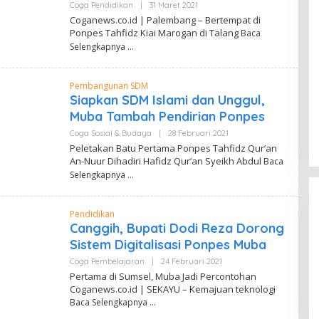
Coga Pendidikan
|
31 Maret 2021
O
L
Coganews.co.id | Palembang – Bertempat di
E
Ponpes Tahfidz Kiai Marogan di Talang
Baca
H
D
Selengkapnya
A
N
D
Pembangunan SDM
I
W
Siapkan SDM Islami dan Unggul,
A
Muba Tambah Pendirian Ponpes
H
Y
Coga Sosial & Budaya
|
28 Februari 2021
O
U
L
Peletakan Batu Pertama Ponpes Tahfidz Qur’an
E
An-Nuur Dihadiri Hafidz Qur’an Syeikh Abdul
Baca
H
D
Selengkapnya
A
N
D
Pendidikan
I
W
Canggih, Bupati Dodi Reza Dorong
A
Sistem Digitalisasi Ponpes Muba
H
Y
Coga Pembelajaran
|
24 Februari 2021
O
U
L
Pertama di Sumsel, Muba Jadi Percontohan
E
Coganews.co.id | SEKAYU – Kemajuan teknologi
H
Baca Selengkapnya
D
A