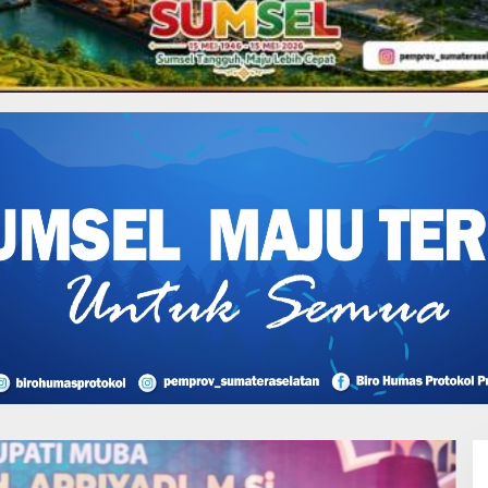
an
,
Coga Pendidikan
Pemkab Musi Banyuasin
 Yatim dan Dhuafa
14