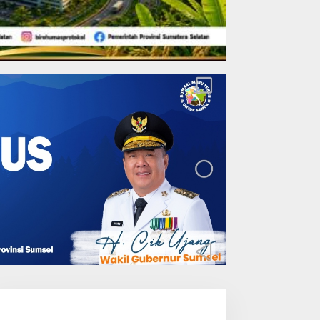
Coga Religi
Wabup Beni Dukung Pembangu
Darul Qur’an Al-Madani Babat
 Juni 2021