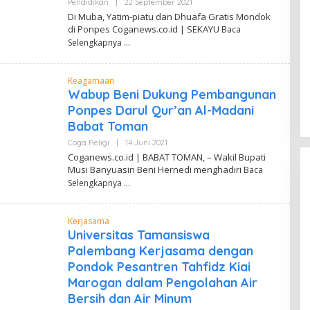
Pendidikan
|
22 September 2021
O
L
Di Muba, Yatim-piatu dan Dhuafa Gratis Mondok
E
di Ponpes Coganews.co.id | SEKAYU
Baca
H
Z
Selengkapnya
U
M
A
Keagamaan
R
H
Wabup Beni Dukung Pembangunan
A
Ponpes Darul Qur’an Al-Madani
K
I
Babat Toman
K
I
Coga Religi
|
14 Juni 2021
O
L
Coganews.co.id | BABAT TOMAN, – Wakil Bupati
E
Musi Banyuasin Beni Hernedi menghadiri
Baca
H
D
Selengkapnya
A
N
D
Kerjasama
I
W
Universitas Tamansiswa
A
Palembang Kerjasama dengan
H
Y
Pondok Pesantren Tahfidz Kiai
U
Marogan dalam Pengolahan Air
Bersih dan Air Minum