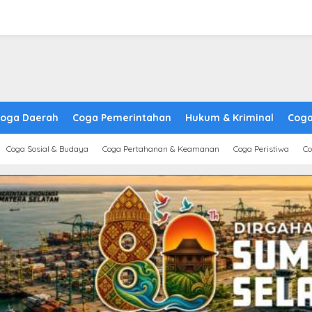
oga Daerah
Coga Pemerintahan
Hukum & Kriminal
Coga
Coga Sosial & Budaya
Coga Pertahanan & Keamanan
Coga Peristiwa
Co