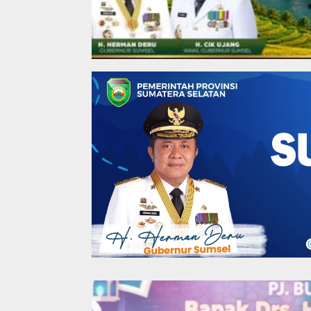
Coga Daerah
,
Coga News
,
Coga Pemerintah
Mondok Gratis Ala 
Ponpes Khusus Anak
22 September 2021