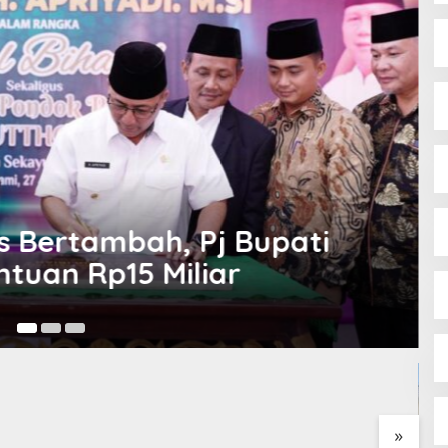
I Perjuangan Musi
sin Bantah Tuduhan
likan Tambang
 dan Penyerobotan
»
Relawan Rasyid Rajasa Muratara