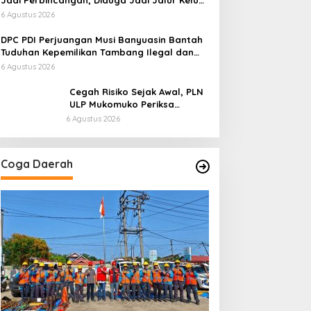
Jadi Perbincangan, Diduga Jadi Jalur Keluar
Masuk Barang Tanpa Dokumen Kepabeanan,
6 Agustus 2026
Nama Berinisial WL Disebut, Bea Cukai
Diminta Mengungkap Dugaan Aktivitas di
DPC PDI Perjuangan Musi Banyuasin Bantah
Kawasan Pesisir
Tuduhan Kepemilikan Tambang Ilegal dan
Penyerobotan Lahan
6 Agustus 2026
Cegah Risiko Sejak Awal, PLN
ULP Mukomuko Periksa
Peralatan dan APD Petugas
6 Agustus 2026
secara Rutin
Coga Daerah