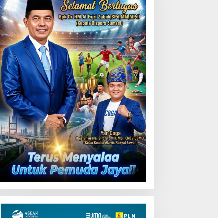
ji Coba Contraflow di KM
5 Tol Binjai–Langsa
Gubernur Herman Deru
Buka Lomba Marching
Band Piala Kemerdekaan
2026: Ajang Asah Mental
dan Kedisiplinan Generasi
Muda