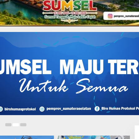
Sumbagsel di Lampung,
 Grand Design Program
22
L
O
S