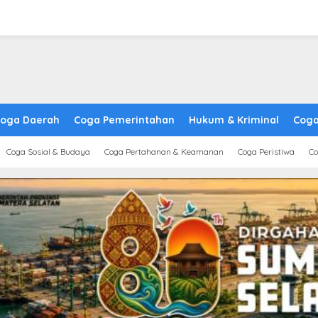
oga Daerah
Coga Pemerintahan
Hukum & Kriminal
Coga
Coga Sosial & Budaya
Coga Pertahanan & Keamanan
Coga Peristiwa
Co