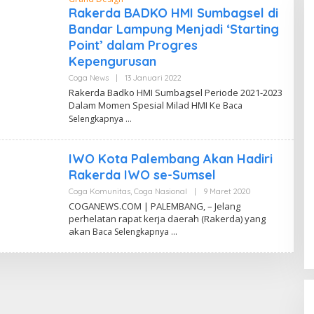
W
Rakerda BADKO HMI Sumbagsel di
A
Bandar Lampung Menjadi ‘Starting
H
Y
Point’ dalam Progres
U
Kepengurusan
Coga News
|
13 Januari 2022
O
L
Rakerda Badko HMI Sumbagsel Periode 2021-2023
E
Dalam Momen Spesial Milad HMI Ke
Baca
H
D
Selengkapnya
A
N
D
IWO Kota Palembang Akan Hadiri
I
W
Rakerda IWO se-Sumsel
A
H
Coga Komunitas
,
Coga Nasional
|
9 Maret 2020
O
Y
L
COGANEWS.COM | PALEMBANG, – Jelang
U
E
perhelatan rapat kerja daerah (Rakerda) yang
H
akan
Baca Selengkapnya
Y
A
N
C
O
G
A