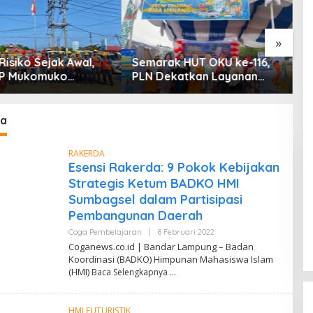
U
5
»
isiko Sejak Awal,
Semarak HUT OKU ke-116,
LP Mukomuko
PLN Dekatkan Layanan
a Peralatan dan APD
Digital melalui Gelegar PLN
s secara Rutin
Mobile 2026
da
RAKERDA
Esensi Rakerda: 9 Pokok Kebijakan
Strategis Ketum BADKO HMI
Sumbagsel dalam Partisipasi
Pembangunan Daerah
Coga Pembelajaran
|
8 Februari 2022
O
L
Coganews.co.id | Bandar Lampung – Badan
E
Koordinasi (BADKO) Himpunan Mahasiswa Islam
H
(HMI)
Baca Selengkapnya
D
A
N
D
HMI FUTURISTIK
I