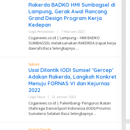
W
Rakerda BADKO HMI Sumbagsel di
A
Lampung, Gerak Awal Rancang
H
Y
Grand Design Program Kerja
U
Kedepan
Coga Pendidikan
|
7 Februari 2022
O
L
Coganews.co.id | Lampung – HMI BADKO
E
SUMBAGSEL melaksanakan RAKERDA (rapat kerja
H
daerah)
Baca Selengkapnya
D
A
N
D
Sukses
I
W
Usai Dilantik IODI Sumsel ‘Gercep’
A
Adakan Rakerda, Langkah Konkret
H
Y
Menuju FORNAS VI dan Kejurnas
U
2022
Coga News
|
22 Januari 2022
O
L
Coganews.co.id | Palembang- Pengurus Ikatan
E
Olahraga DanceSport Indonesia (IODI) Provinsi
H
Sumatera Selatan
Baca Selengkapnya
D
A
N
D
Grand Design
I