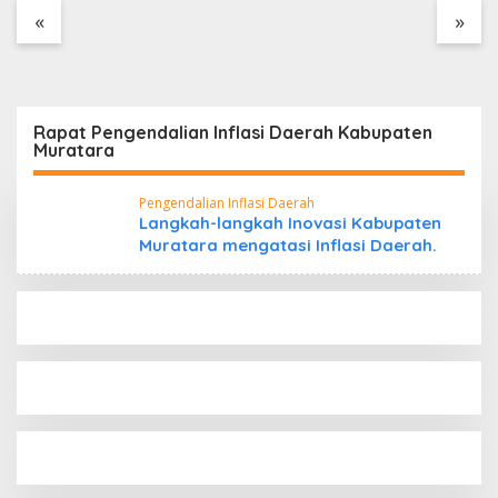
Tanpa Dokumen
«
»
Kepabeanan, Nama
Berinisial WL Disebut,
Bea Cukai Diminta
Mengungkap Dugaan
Aktivitas di Kawasan
Rapat Pengendalian Inflasi Daerah Kabupaten
Pesisir
Muratara
Pengendalian Inflasi Daerah
Langkah-langkah Inovasi Kabupaten
Muratara mengatasi Inflasi Daerah.