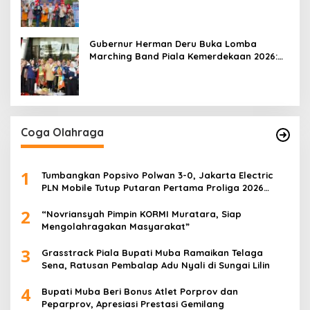
Gubernur Herman Deru Buka Lomba
Marching Band Piala Kemerdekaan 2026:
Ajang Asah Mental dan Kedisiplinan
Generasi Muda
Coga Olahraga
1
Tumbangkan Popsivo Polwan 3-0, Jakarta Electric
PLN Mobile Tutup Putaran Pertama Proliga 2026
dengan Meyakinkan
2
“Novriansyah Pimpin KORMI Muratara, Siap
Mengolahragakan Masyarakat”
3
Grasstrack Piala Bupati Muba Ramaikan Telaga
Sena, Ratusan Pembalap Adu Nyali di Sungai Lilin
4
Bupati Muba Beri Bonus Atlet Porprov dan
Peparprov, Apresiasi Prestasi Gemilang