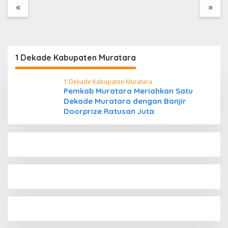
Tanpa Dokumen
«
»
Kepabeanan, Nama
Berinisial WL Disebut,
Bea Cukai Diminta
Mengungkap Dugaan
Aktivitas di Kawasan
1 Dekade Kabupaten Muratara
Pesisir
1 Dekade Kabupaten Muratara
Pemkab Muratara Meriahkan Satu
Dekade Muratara dengan Banjir
Doorprize Ratusan Juta