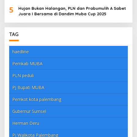
5
Hujan Bukan Halangan, PLN dan Prabumulih A Sabet
Juara I Bersama di Dandim Muba Cup 2025
TAG
haedline
Pemkab MUBA
PLN peduli
PJ Bupati MUBA
Pemkot kota palembang
Gubernur Sumsel
Herman Deru
Pj Walikota Palembang