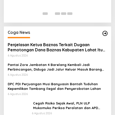
P
Di
Coga News
Penjelasan Ketua Baznas Terkait Dugaan
Pemotongan Dana Baznas Kabupaten Lahat Itu
Tidak Benar
6 Agustus 2026
Pantai Zore Jembatan 4 Barelang Kembali Jadi
Perbincangan, Diduga Jadi Jalur Keluar Masuk Barang
Tanpa Dokumen Kepabeanan, Nama Berinisial WL
6 Agustus 2026
Disebut, Bea Cukai Diminta Mengungkap Dugaan Aktivitas
di Kawasan Pesisir
DPC PDI Perjuangan Musi Banyuasin Bantah Tuduhan
Kepemilikan Tambang Ilegal dan Penyerobotan Lahan
6 Agustus 2026
Cegah Risiko Sejak Awal, PLN ULP
Mukomuko Periksa Peralatan dan APD
Petugas secara Rutin
6 Agustus 2026