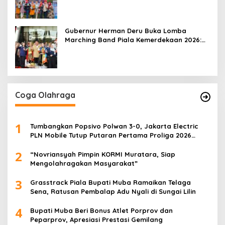
Gubernur Herman Deru Buka Lomba
Marching Band Piala Kemerdekaan 2026:
Ajang Asah Mental dan Kedisiplinan
Generasi Muda
Coga Olahraga
1
Tumbangkan Popsivo Polwan 3-0, Jakarta Electric
PLN Mobile Tutup Putaran Pertama Proliga 2026
dengan Meyakinkan
2
“Novriansyah Pimpin KORMI Muratara, Siap
Mengolahragakan Masyarakat”
3
Grasstrack Piala Bupati Muba Ramaikan Telaga
Sena, Ratusan Pembalap Adu Nyali di Sungai Lilin
4
Bupati Muba Beri Bonus Atlet Porprov dan
Peparprov, Apresiasi Prestasi Gemilang