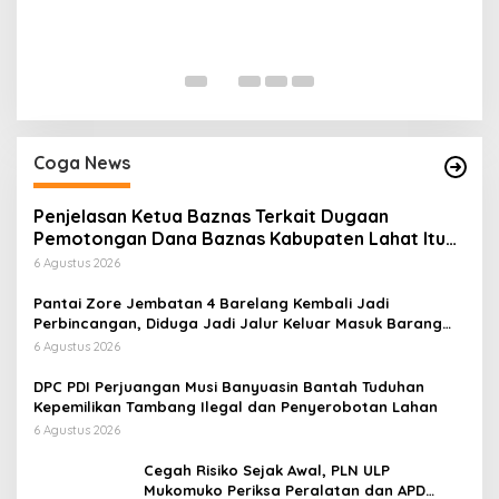
H
P
Di
Coga News
Penjelasan Ketua Baznas Terkait Dugaan
Pemotongan Dana Baznas Kabupaten Lahat Itu
Tidak Benar
6 Agustus 2026
Pantai Zore Jembatan 4 Barelang Kembali Jadi
Perbincangan, Diduga Jadi Jalur Keluar Masuk Barang
Tanpa Dokumen Kepabeanan, Nama Berinisial WL
6 Agustus 2026
Disebut, Bea Cukai Diminta Mengungkap Dugaan Aktivitas
di Kawasan Pesisir
DPC PDI Perjuangan Musi Banyuasin Bantah Tuduhan
Kepemilikan Tambang Ilegal dan Penyerobotan Lahan
6 Agustus 2026
Cegah Risiko Sejak Awal, PLN ULP
Mukomuko Periksa Peralatan dan APD