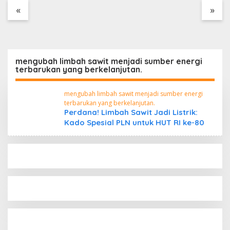
Tanpa Dokumen
«
»
Kepabeanan, Nama
Berinisial WL Disebut,
Bea Cukai Diminta
Mengungkap Dugaan
Aktivitas di Kawasan
mengubah limbah sawit menjadi sumber energi
Pesisir
terbarukan yang berkelanjutan.
mengubah limbah sawit menjadi sumber energi
terbarukan yang berkelanjutan.
Perdana! Limbah Sawit Jadi Listrik:
Kado Spesial PLN untuk HUT RI ke-80