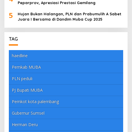
Peparprov, Apresiasi Prestasi Gemilang
5
Hujan Bukan Halangan, PLN dan Prabumulih A Sabet
Juara I Bersama di Dandim Muba Cup 2025
TAG
haedline
Pemkab MUBA
PLN peduli
PJ Bupati MUBA
Pemkot kota palembang
Gubernur Sumsel
Herman Deru