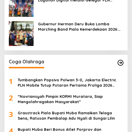
Mobile 2026
Gubernur Herman Deru Buka Lomba
Marching Band Piala Kemerdekaan 2026:
Ajang Asah Mental dan Kedisiplinan
Generasi Muda
Coga Olahraga
1
Tumbangkan Popsivo Polwan 3-0, Jakarta Electric
PLN Mobile Tutup Putaran Pertama Proliga 2026
dengan Meyakinkan
2
“Novriansyah Pimpin KORMI Muratara, Siap
Mengolahragakan Masyarakat”
3
Grasstrack Piala Bupati Muba Ramaikan Telaga
Sena, Ratusan Pembalap Adu Nyali di Sungai Lilin
4
Bupati Muba Beri Bonus Atlet Porprov dan