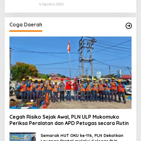
Petugas secara Rutin
6 Agustus 2026
Coga Daerah
Cegah Risiko Sejak Awal, PLN ULP Mukomuko
Periksa Peralatan dan APD Petugas secara Rutin
Semarak HUT OKU ke-116, PLN Dekatkan
Layanan Digital melalui Gelegar PLN