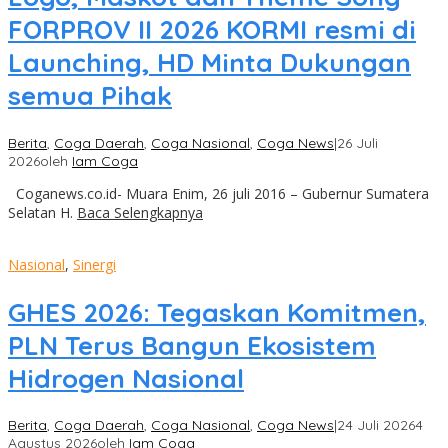
FORPROV II 2026 KORMI resmi di
Launching, HD Minta Dukungan
semua Pihak
Berita
,
Coga Daerah
,
Coga Nasional
,
Coga News
|
26 Juli
2026
oleh
Iam Coga
Coganews.co.id- Muara Enim, 26 juli 2016 – Gubernur Sumatera
Selatan H.
Baca Selengkapnya
Nasional
,
Sinergi
GHES 2026: Tegaskan Komitmen,
PLN Terus Bangun Ekosistem
Hidrogen Nasional
Berita
,
Coga Daerah
,
Coga Nasional
,
Coga News
|
24 Juli 2026
4
Agustus 2026
oleh
Iam Coga