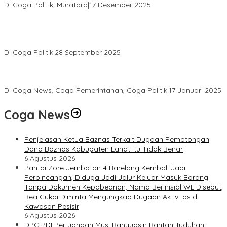
Di Coga Politik, Muratara
|
17 Desember 2025
PENGURUS DPC KOTA LUBUK LINGGAU MENGUCAPKAN
SELAMAT ATAS TERPILIHNYA H. MOHAMMAD MURDIONO SEBAGAI
KETUA UMUM PPP
Di Coga Politik
|
28 September 2025
Paripurna DPRD Muratara Tetapkan Devi-Yudi Bupati dan Wakil
Bupati Terpilih Hasil Pilkada 2024
Di Coga News, Coga Pemerintahan, Coga Politik
|
17 Januari 2025
Coga News
Penjelasan Ketua Baznas Terkait Dugaan Pemotongan
Dana Baznas Kabupaten Lahat Itu Tidak Benar
6 Agustus 2026
Pantai Zore Jembatan 4 Barelang Kembali Jadi
Perbincangan, Diduga Jadi Jalur Keluar Masuk Barang
Tanpa Dokumen Kepabeanan, Nama Berinisial WL Disebut,
Bea Cukai Diminta Mengungkap Dugaan Aktivitas di
Kawasan Pesisir
6 Agustus 2026
DPC PDI Perjuangan Musi Banyuasin Bantah Tuduhan