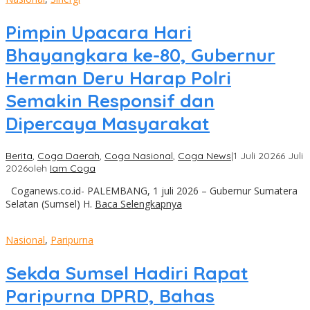
Pimpin Upacara Hari
Bhayangkara ke-80, Gubernur
Herman Deru Harap Polri
Semakin Responsif dan
Dipercaya Masyarakat
Berita
,
Coga Daerah
,
Coga Nasional
,
Coga News
|
1 Juli 2026
6 Juli
2026
oleh
Iam Coga
Coganews.co.id- PALEMBANG, 1 juli 2026 – Gubernur Sumatera
Selatan (Sumsel) H.
Baca Selengkapnya
Nasional
,
Paripurna
Sekda Sumsel Hadiri Rapat
Paripurna DPRD, Bahas