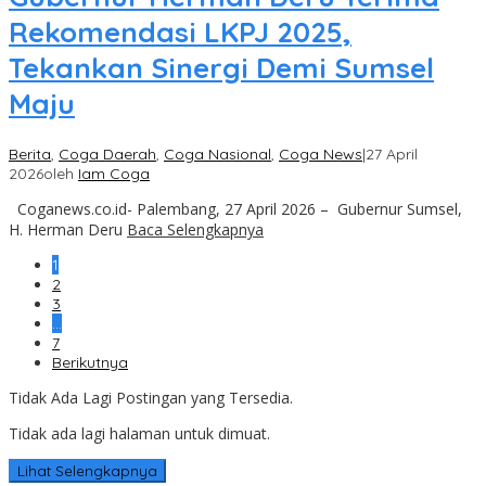
Rekomendasi LKPJ 2025,
Tekankan Sinergi Demi Sumsel
Maju
Berita
,
Coga Daerah
,
Coga Nasional
,
Coga News
|
27 April
2026
oleh
Iam Coga
Coganews.co.id- Palembang, 27 April 2026 – Gubernur Sumsel,
H. Herman Deru
Baca Selengkapnya
1
2
3
…
7
Berikutnya
Tidak Ada Lagi Postingan yang Tersedia.
Tidak ada lagi halaman untuk dimuat.
Lihat Selengkapnya