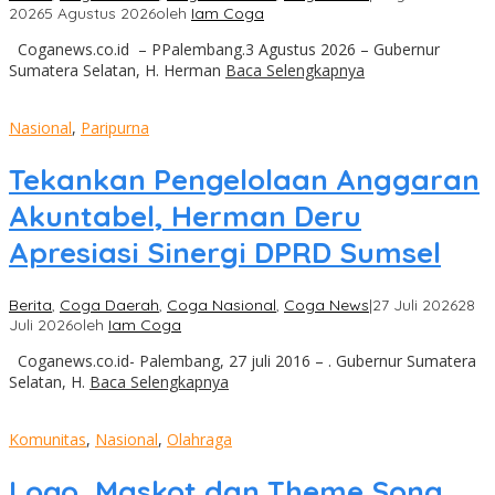
2026
5 Agustus 2026
oleh
Iam Coga
Coganews.co.id – PPalembang.3 Agustus 2026 – Gubernur
Sumatera Selatan, H. Herman
Baca Selengkapnya
Nasional
,
Paripurna
Tekankan Pengelolaan Anggaran
Akuntabel, Herman Deru
Apresiasi Sinergi DPRD Sumsel
Berita
,
Coga Daerah
,
Coga Nasional
,
Coga News
|
27 Juli 2026
28
Juli 2026
oleh
Iam Coga
Coganews.co.id- Palembang, 27 juli 2016 – . Gubernur Sumatera
Selatan, H.
Baca Selengkapnya
Komunitas
,
Nasional
,
Olahraga
Logo, Maskot dan Theme Song