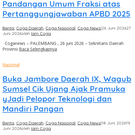
Pandangan Umum Fraksi atas
Pertanggungjawaban APBD 2025
Berita
,
Coga Daerah
,
Coga Nasional
,
Coga News
|
26 Juni 2026
27
Juni 2026
oleh
Iam Coga
Coganews – PALEMBANG , 26 juni 2026 – Sekretaris Daerah
Provinsi
Baca Selengkapnya
Nasional
Buka Jambore Daerah IX, Wagub
Sumsel Cik Ujang Ajak Pramuka
yJadi Pelopor Teknologi dan
Mandiri Pangan
Berita
,
Coga Daerah
,
Coga Nasional
,
Coga News
|
18 Juni 2026
19
Juni 2026
oleh
Iam Coga