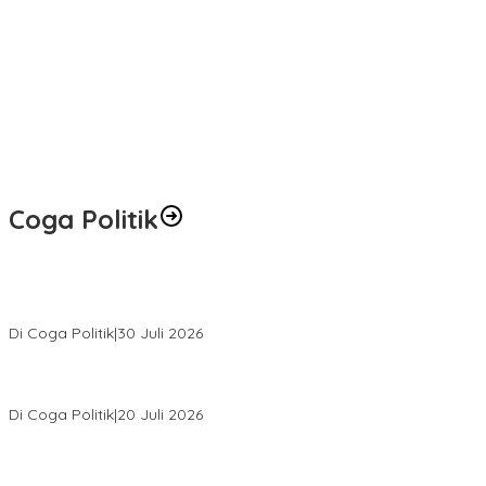
Coga Politik
Relawan Rasyid Rajasa Muratara Resmi Dilantik, Siap Perkuat
Pengabdian Bantu Rakyat.
Di Coga Politik
|
30 Juli 2026
Hendri Akan Perjuangkan Semua Aspirasi Dari Masyarakat Saat
Gelar Reses Tahap II Di Kelurahan Tanjung Indah
Di Coga Politik
|
20 Juli 2026
H. Devi Suhartoni Dipercaya Menakhodai DPD PDI Perjuangan
Sumsel Periode 2025–2030