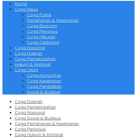
Home
Coga News
Coga Politik
Pertahanan & Keamanan
Coga Ekonomi
Coga Peristiwa
Coga Hiburan
Coga Olahraga
Coga Nasional
Coga Daerah
Coga Pemerintahan
Hukum & Kriminal
Coga Opini
Coga Komunitas
Coga Kesehatan
Coga Pendidikan
Sosial & Budaya
Coga Daerah
Coga Pemerintahan
Coga Nasional
Coga Sosial & Budaya
Coga Pertahanan & Keamanan
Coga Peristiwa
Coga Hukum & Kriminal