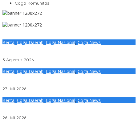
Coga Komunitas
Berita
,
Coga Daerah
,
Coga Nasional
,
Coga News
Peringati Hari Anak Nasional ke-42, Pemprov Sumsel Perkuat
Komitmen Perlindungan dan Hak Anak
3 Agustus 2026
Berita
,
Coga Daerah
,
Coga Nasional
,
Coga News
Tekankan Pengelolaan Anggaran Akuntabel, Herman Deru
Apresiasi Sinergi DPRD Sumsel
27 Juli 2026
Berita
,
Coga Daerah
,
Coga Nasional
,
Coga News
Logo, Maskot dan Theme Song FORPROV II 2026 KORMI resmi di
Launching, HD Minta Dukungan semua Pihak
26 Juli 2026
Penjelasan Ketua Baznas Terkait Dugaan Pemotongan Dana
Baznas Kabupaten Lahat Itu Tidak Benar
Pantai Zore Jembatan 4 Barelang Kembali Jadi Perbincangan,