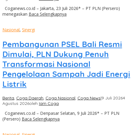
Coganews.co.id – Jakarta, 23 Juli 2026* – PT PLN (Persero)
menegaskan
Baca Selengkapnya
Nasional
,
Sinergi
Pembangunan PSEL Bali Resmi
Dimulai, PLN Dukung Penuh
Transformasi Nasional
Pengelolaan Sampah Jadi Energi
Listrik
Berita
,
Coga Daerah
,
Coga Nasional
,
Coga News
|
9 Juli 2026
4
Agustus 2026
oleh
Iam Coga
Coganews.co.id – Denpasar Selatan, 9 Juli 2026* – PT PLN
(Persero)
Baca Selengkapnya
Nasional
,
Sinergi