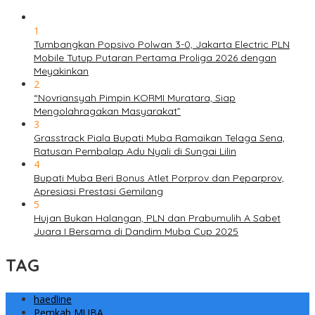
1
Tumbangkan Popsivo Polwan 3-0, Jakarta Electric PLN
Mobile Tutup Putaran Pertama Proliga 2026 dengan
Meyakinkan
2
“Novriansyah Pimpin KORMI Muratara, Siap
Mengolahragakan Masyarakat”
3
Grasstrack Piala Bupati Muba Ramaikan Telaga Sena,
Ratusan Pembalap Adu Nyali di Sungai Lilin
4
Bupati Muba Beri Bonus Atlet Porprov dan Peparprov,
Apresiasi Prestasi Gemilang
5
Hujan Bukan Halangan, PLN dan Prabumulih A Sabet
Juara I Bersama di Dandim Muba Cup 2025
TAG
haedline
Pemkab MUBA