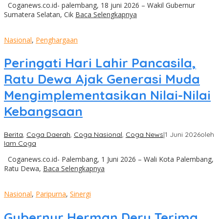
Coganews.co.id- palembang, 18 juni 2026 – Wakil Gubernur
Sumatera Selatan, Cik
Baca Selengkapnya
Nasional
,
Penghargaan
Peringati Hari Lahir Pancasila,
Ratu Dewa Ajak Generasi Muda
Mengimplementasikan Nilai-Nilai
Kebangsaan
Berita
,
Coga Daerah
,
Coga Nasional
,
Coga News
|
1 Juni 2026
oleh
Iam Coga
Coganews.co.id- Palembang, 1 Juni 2026 – Wali Kota Palembang,
Ratu Dewa,
Baca Selengkapnya
Nasional
,
Paripurna
,
Sinergi
Gubernur Herman Deru Terima