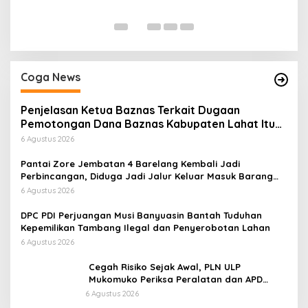
Di
Coga News
Penjelasan Ketua Baznas Terkait Dugaan
Pemotongan Dana Baznas Kabupaten Lahat Itu
Tidak Benar
6 Agustus 2026
Pantai Zore Jembatan 4 Barelang Kembali Jadi
Perbincangan, Diduga Jadi Jalur Keluar Masuk Barang
Tanpa Dokumen Kepabeanan, Nama Berinisial WL
6 Agustus 2026
Disebut, Bea Cukai Diminta Mengungkap Dugaan Aktivitas
di Kawasan Pesisir
DPC PDI Perjuangan Musi Banyuasin Bantah Tuduhan
Kepemilikan Tambang Ilegal dan Penyerobotan Lahan
6 Agustus 2026
Cegah Risiko Sejak Awal, PLN ULP
Mukomuko Periksa Peralatan dan APD
Petugas secara Rutin
6 Agustus 2026