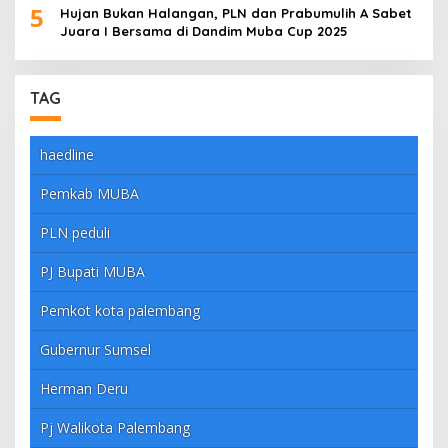
5
Hujan Bukan Halangan, PLN dan Prabumulih A Sabet
Juara I Bersama di Dandim Muba Cup 2025
TAG
haedline
Pemkab MUBA
PLN peduli
PJ Bupati MUBA
Pemkot kota palembang
Gubernur Sumsel
Herman Deru
Pj Walikota Palembang