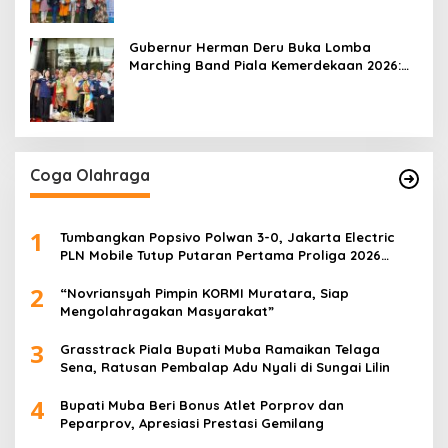
Gubernur Herman Deru Buka Lomba
Marching Band Piala Kemerdekaan 2026:
Ajang Asah Mental dan Kedisiplinan
Generasi Muda
Coga Olahraga
1
Tumbangkan Popsivo Polwan 3-0, Jakarta Electric
PLN Mobile Tutup Putaran Pertama Proliga 2026
dengan Meyakinkan
2
“Novriansyah Pimpin KORMI Muratara, Siap
Mengolahragakan Masyarakat”
3
Grasstrack Piala Bupati Muba Ramaikan Telaga
Sena, Ratusan Pembalap Adu Nyali di Sungai Lilin
4
Bupati Muba Beri Bonus Atlet Porprov dan
Peparprov, Apresiasi Prestasi Gemilang