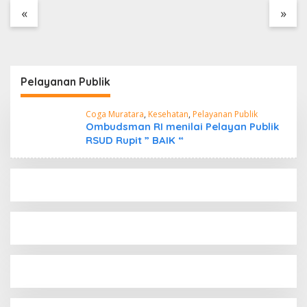
Tanpa Dokumen
«
»
Kepabeanan, Nama
Berinisial WL Disebut,
Bea Cukai Diminta
Mengungkap Dugaan
Aktivitas di Kawasan
Pelayanan Publik
Pesisir
Coga Muratara
,
Kesehatan
,
Pelayanan Publik
Ombudsman RI menilai Pelayan Publik
RSUD Rupit ” BAIK “