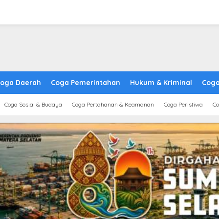
oga Daerah
Coga Pemerintahan
Hukum & Kriminal
Coga
Coga Sosial & Budaya
Coga Pertahanan & Keamanan
Coga Peristiwa
Co