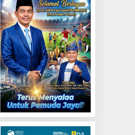
Uji Coba Contraflow di KM
55 Tol Binjai–Langsa
emarak HUT OKU ke-116,
LN Dekatkan Layanan
igital melalui Gelegar PLN
obile 2026