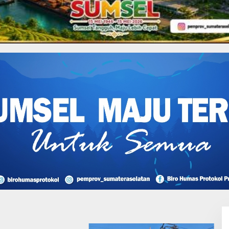
Sampaikan LKPJ TA 2023
I Perjuangan Musi
sin Bantah Tuduhan
likan Tambang