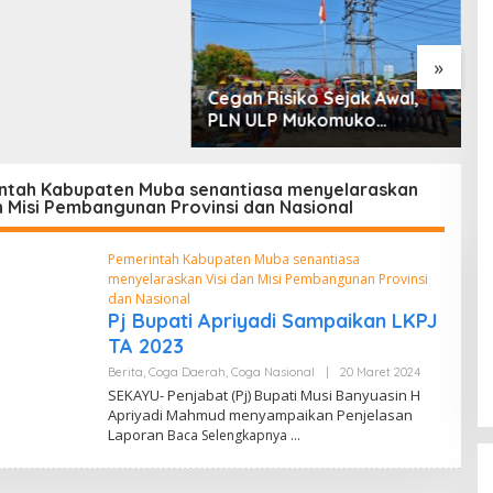
 dan Penyerobotan
»
Cegah Risiko Sejak Awal,
S
PLN ULP Mukomuko
P
Periksa Peralatan dan APD
D
Petugas secara Rutin
M
ntah Kabupaten Muba senantiasa menyelaraskan
n Misi Pembangunan Provinsi dan Nasional
Pemerintah Kabupaten Muba senantiasa
menyelaraskan Visi dan Misi Pembangunan Provinsi
dan Nasional
Pj Bupati Apriyadi Sampaikan LKPJ
TA 2023
Berita
,
Coga Daerah
,
Coga Nasional
|
20 Maret 2024
O
L
SEKAYU- Penjabat (Pj) Bupati Musi Banyuasin H
E
Apriyadi Mahmud menyampaikan Penjelasan
H
Laporan
Baca Selengkapnya
I
A
M
C