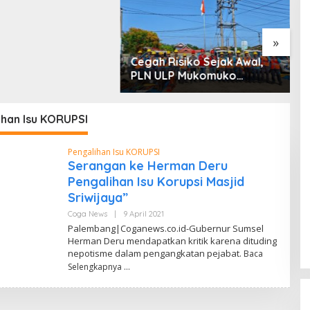
 dan Penyerobotan
»
Cegah Risiko Sejak Awal,
S
PLN ULP Mukomuko
P
Periksa Peralatan dan APD
D
Petugas secara Rutin
M
ihan Isu KORUPSI
Pengalihan Isu KORUPSI
Serangan ke Herman Deru
Pengalihan Isu Korupsi Masjid
Sriwijaya”
Coga News
|
9 April 2021
O
L
Palembang|Coganews.co.id-Gubernur Sumsel
E
Herman Deru mendapatkan kritik karena dituding
H
nepotisme dalam pengangkatan pejabat.
I
Baca
A
Selengkapnya
M
C
O
G