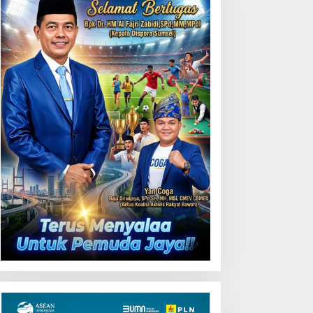
Uji Coba Contraflow di KM
55 Tol Binjai–Langsa
emarak HUT OKU ke-116,
LN Dekatkan Layanan
igital melalui Gelegar PLN
obile 2026