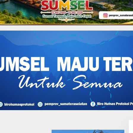
Deru Pengalihan Isu
jaya”
I Perjuangan Musi
sin Bantah Tuduhan
likan Tambang