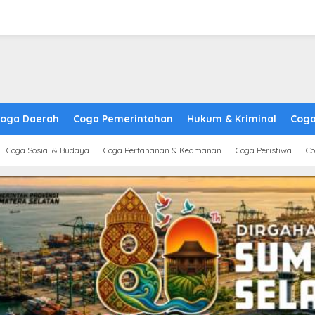
oga Daerah
Coga Pemerintahan
Hukum & Kriminal
Coga
Coga Sosial & Budaya
Coga Pertahanan & Keamanan
Coga Peristiwa
Co