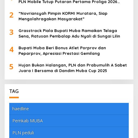
PLN Mobile Tutup Putaran Pertama Proliga 2026
dengan Meyakinkan
2
“Novriansyah Pimpin KORMI Muratara, Siap
Mengolahragakan Masyarakat”
3
Grasstrack Piala Bupati Muba Ramaikan Telaga
Sena, Ratusan Pembalap Adu Nyali di Sungai Lilin
4
Bupati Muba Beri Bonus Atlet Porprov dan
Peparprov, Apresiasi Prestasi Gemilang
5
Hujan Bukan Halangan, PLN dan Prabumulih A Sabet
Juara I Bersama di Dandim Muba Cup 2025
TAG
haedline
Pemkab MUBA
PLN peduli