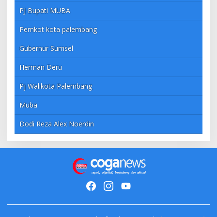
PJ Bupati MUBA
Pemkot kota palembang
Gubernur Sumsel
Herman Deru
Pj Walikota Palembang
Muba
Dodi Reza Alex Noerdin