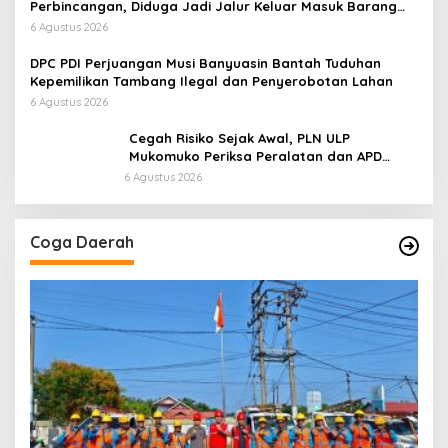
Perbincangan, Diduga Jadi Jalur Keluar Masuk Barang
Tanpa Dokumen Kepabeanan, Nama Berinisial WL
6 Agustus 2026
Disebut, Bea Cukai Diminta Mengungkap Dugaan Aktivitas
di Kawasan Pesisir
DPC PDI Perjuangan Musi Banyuasin Bantah Tuduhan
Kepemilikan Tambang Ilegal dan Penyerobotan Lahan
6 Agustus 2026
Cegah Risiko Sejak Awal, PLN ULP
Mukomuko Periksa Peralatan dan APD
Petugas secara Rutin
6 Agustus 2026
Coga Daerah