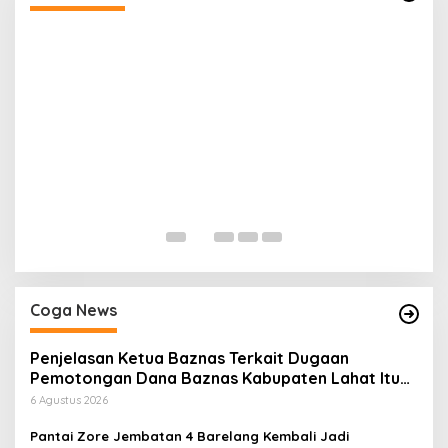
H
P
Di
Coga News
Penjelasan Ketua Baznas Terkait Dugaan
Pemotongan Dana Baznas Kabupaten Lahat Itu
Tidak Benar
6 Agustus 2026
Pantai Zore Jembatan 4 Barelang Kembali Jadi