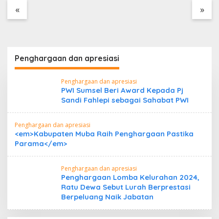
Tanpa Dokumen
«
»
Kepabeanan, Nama
Berinisial WL Disebut,
Bea Cukai Diminta
Mengungkap Dugaan
Aktivitas di Kawasan
Penghargaan dan apresiasi
Pesisir
Penghargaan dan apresiasi
PWI Sumsel Beri Award Kepada Pj
Sandi Fahlepi sebagai Sahabat PWI
Penghargaan dan apresiasi
<em>Kabupaten Muba Raih Penghargaan Pastika
Parama</em>
Penghargaan dan apresiasi
Penghargaan Lomba Kelurahan 2024,
Ratu Dewa Sebut Lurah Berprestasi
Berpeluang Naik Jabatan