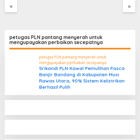
Tanpa Dokumen
«
»
Kepabeanan, Nama
Berinisial WL Disebut,
Bea Cukai Diminta
Mengungkap Dugaan
Aktivitas di Kawasan
petugas PLN pantang menyerah untuk
Pesisir
mengupayakan perbaikan secepatnya
petugas PLN pantang menyerah untuk
mengupayakan perbaikan secepatnya
Srikandi PLN Kawal Pemulihan Pasca
Banjir Bandang di Kabupaten Musi
Rawas Utara, 90% Sistem Kelistrikan
Berhasil Pulih