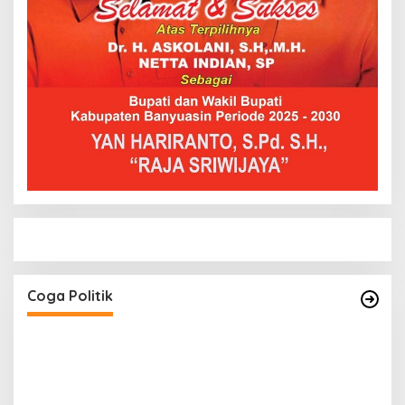
ri
H. Devi Suhartoni Dipercaya Menakhodai DPD
PDI Perjuangan Sumsel Periode 2025–2030
Di Coga Politik, Muratara
|
17 Desember 2025
Coga Politik