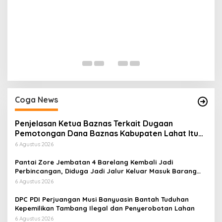
P
M
M
Di 
U
Coga News
Penjelasan Ketua Baznas Terkait Dugaan
Pemotongan Dana Baznas Kabupaten Lahat Itu
Tidak Benar
6 Agustus 2026
Pantai Zore Jembatan 4 Barelang Kembali Jadi
Perbincangan, Diduga Jadi Jalur Keluar Masuk Barang
Tanpa Dokumen Kepabeanan, Nama Berinisial WL
6 Agustus 2026
Disebut, Bea Cukai Diminta Mengungkap Dugaan Aktivitas
di Kawasan Pesisir
DPC PDI Perjuangan Musi Banyuasin Bantah Tuduhan
Kepemilikan Tambang Ilegal dan Penyerobotan Lahan
6 Agustus 2026