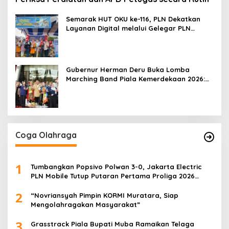
Semarak HUT OKU ke-116, PLN Dekatkan
Layanan Digital melalui Gelegar PLN
Mobile 2026
Gubernur Herman Deru Buka Lomba
Marching Band Piala Kemerdekaan 2026:
Ajang Asah Mental dan Kedisiplinan
Generasi Muda
Coga Olahraga
1
Tumbangkan Popsivo Polwan 3-0, Jakarta Electric
PLN Mobile Tutup Putaran Pertama Proliga 2026
dengan Meyakinkan
2
“Novriansyah Pimpin KORMI Muratara, Siap
Mengolahragakan Masyarakat”
3
Grasstrack Piala Bupati Muba Ramaikan Telaga