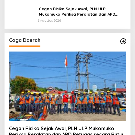
Cegah Risiko Sejak Awal, PLN ULP
Mukomuko Periksa Peralatan dan APD
Petugas secara Rutin
6 Agustus 2026
Coga Daerah
Cegah Risiko Sejak Awal, PLN ULP Mukomuko
Periksa Peralatan dan APD Petugas secara Rutin