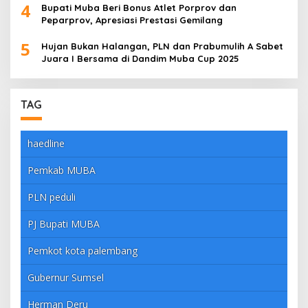
4
Bupati Muba Beri Bonus Atlet Porprov dan
Peparprov, Apresiasi Prestasi Gemilang
5
Hujan Bukan Halangan, PLN dan Prabumulih A Sabet
Juara I Bersama di Dandim Muba Cup 2025
TAG
haedline
Pemkab MUBA
PLN peduli
PJ Bupati MUBA
Pemkot kota palembang
Gubernur Sumsel
Herman Deru