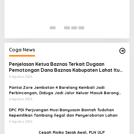
H
P
Di
Coga News
Penjelasan Ketua Baznas Terkait Dugaan
Pemotongan Dana Baznas Kabupaten Lahat Itu
Tidak Benar
6 Agustus 2026
Pantai Zore Jembatan 4 Barelang Kembali Jadi
Perbincangan, Diduga Jadi Jalur Keluar Masuk Barang
Tanpa Dokumen Kepabeanan, Nama Berinisial WL
6 Agustus 2026
Disebut, Bea Cukai Diminta Mengungkap Dugaan Aktivitas
di Kawasan Pesisir
DPC PDI Perjuangan Musi Banyuasin Bantah Tuduhan
Kepemilikan Tambang Ilegal dan Penyerobotan Lahan
6 Agustus 2026
Cegah Risiko Sejak Awal, PLN ULP