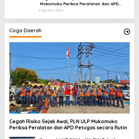
Mukomuko Periksa Peralatan dan APD
Petugas secara Rutin
6 Agustus 2026
Coga Daerah
Cegah Risiko Sejak Awal, PLN ULP Mukomuko
Periksa Peralatan dan APD Petugas secara Rutin