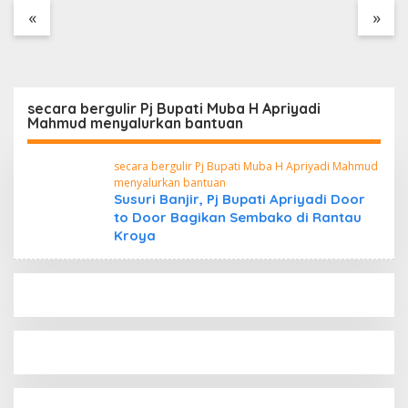
Tanpa Dokumen
«
»
Kepabeanan, Nama
Berinisial WL Disebut,
Bea Cukai Diminta
Mengungkap Dugaan
Aktivitas di Kawasan
secara bergulir Pj Bupati Muba H Apriyadi
Pesisir
Mahmud menyalurkan bantuan
secara bergulir Pj Bupati Muba H Apriyadi Mahmud
menyalurkan bantuan
Susuri Banjir, Pj Bupati Apriyadi Door
to Door Bagikan Sembako di Rantau
Kroya