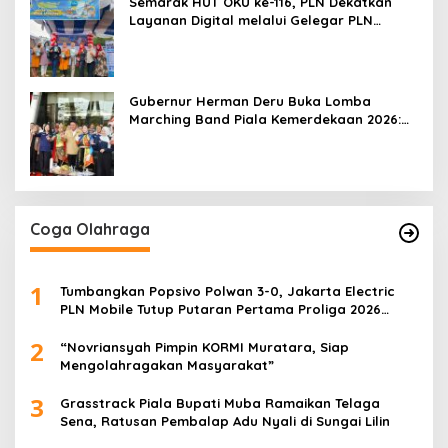
Semarak HUT OKU ke-116, PLN Dekatkan
Layanan Digital melalui Gelegar PLN
Mobile 2026
Gubernur Herman Deru Buka Lomba
Marching Band Piala Kemerdekaan 2026:
Ajang Asah Mental dan Kedisiplinan
Generasi Muda
Coga Olahraga
1
Tumbangkan Popsivo Polwan 3-0, Jakarta Electric
PLN Mobile Tutup Putaran Pertama Proliga 2026
dengan Meyakinkan
2
“Novriansyah Pimpin KORMI Muratara, Siap
Mengolahragakan Masyarakat”
3
Grasstrack Piala Bupati Muba Ramaikan Telaga
Sena, Ratusan Pembalap Adu Nyali di Sungai Lilin