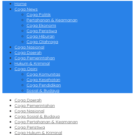
Home
Coga News
Coga Politik
Pertahanan & Keamanan
Coga Ekonomi
Coga Peristiwa
Coga Hiburan
Coga Olahraga
Coga Nasional
Coga Daerah
Coga Pemerintahan
Hukum & Kriminal
Coga Opini
Coga Komunitas
Coga Kesehatan
Coga Pendidikan
Sosial & Budaya
Coga Daerah
Coga Pemerintahan
Coga Nasional
Coga Sosial & Budaya
Coga Pertahanan & Keamanan
Coga Peristiwa
Coga Hukum & Kriminal