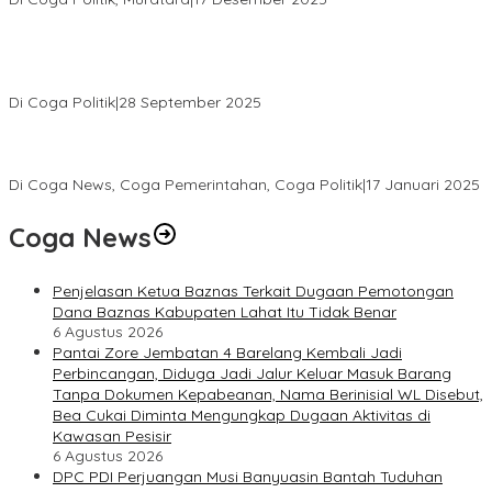
PENGURUS DPC KOTA LUBUK LINGGAU MENGUCAPKAN
SELAMAT ATAS TERPILIHNYA H. MOHAMMAD MURDIONO SEBAGAI
KETUA UMUM PPP
Di Coga Politik
|
28 September 2025
Paripurna DPRD Muratara Tetapkan Devi-Yudi Bupati dan Wakil
Bupati Terpilih Hasil Pilkada 2024
Di Coga News, Coga Pemerintahan, Coga Politik
|
17 Januari 2025
Coga News
Penjelasan Ketua Baznas Terkait Dugaan Pemotongan
Dana Baznas Kabupaten Lahat Itu Tidak Benar
6 Agustus 2026
Pantai Zore Jembatan 4 Barelang Kembali Jadi
Perbincangan, Diduga Jadi Jalur Keluar Masuk Barang
Tanpa Dokumen Kepabeanan, Nama Berinisial WL Disebut,
Bea Cukai Diminta Mengungkap Dugaan Aktivitas di
Kawasan Pesisir
6 Agustus 2026
DPC PDI Perjuangan Musi Banyuasin Bantah Tuduhan