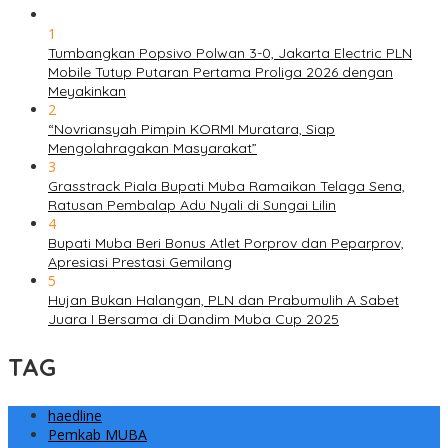
1
Tumbangkan Popsivo Polwan 3-0, Jakarta Electric PLN
Mobile Tutup Putaran Pertama Proliga 2026 dengan
Meyakinkan
2
“Novriansyah Pimpin KORMI Muratara, Siap
Mengolahragakan Masyarakat”
3
Grasstrack Piala Bupati Muba Ramaikan Telaga Sena,
Ratusan Pembalap Adu Nyali di Sungai Lilin
4
Bupati Muba Beri Bonus Atlet Porprov dan Peparprov,
Apresiasi Prestasi Gemilang
5
Hujan Bukan Halangan, PLN dan Prabumulih A Sabet
Juara I Bersama di Dandim Muba Cup 2025
TAG
haedline
Pemkab MUBA