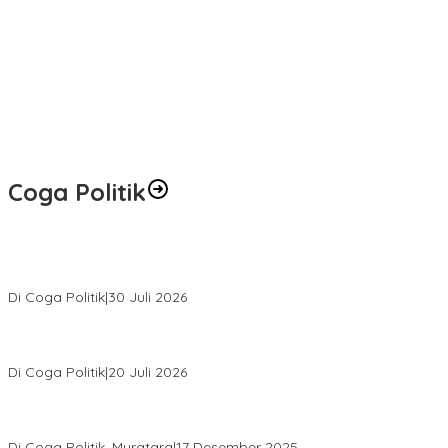
Coga Politik
Relawan Rasyid Rajasa Muratara Resmi Dilantik, Siap Perkuat
Pengabdian Bantu Rakyat.
Di Coga Politik
|
30 Juli 2026
Hendri Akan Perjuangkan Semua Aspirasi Dari Masyarakat Saat
Gelar Reses Tahap II Di Kelurahan Tanjung Indah
Di Coga Politik
|
20 Juli 2026
H. Devi Suhartoni Dipercaya Menakhodai DPD PDI Perjuangan
Sumsel Periode 2025–2030
Di Coga Politik, Muratara
|
17 Desember 2025