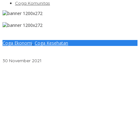
Coga Komunitas
Coga Ekonomi
,
Coga Kesehatan
Vaksinasi Covid-19 Massal oleh Pemkab Muratara bersama BIN
Daerah SUMSEL di Desa Lubuk Rumbai.
30 November 2021
Penjelasan Ketua Baznas Terkait Dugaan Pemotongan Dana
Baznas Kabupaten Lahat Itu Tidak Benar
Pantai Zore Jembatan 4 Barelang Kembali Jadi Perbincangan,
Diduga Jadi Jalur Keluar Masuk Barang Tanpa Dokumen
Kepabeanan, Nama Berinisial WL Disebut, Bea Cukai Diminta
Mengungkap Dugaan Aktivitas di Kawasan Pesisir
DPC PDI Perjuangan Musi Banyuasin Bantah Tuduhan
Kepemilikan Tambang Ilegal dan Penyerobotan Lahan
Cegah Risiko Sejak Awal, PLN ULP Mukomuko Periksa Peralatan
dan APD Petugas secara Rutin
Semarak HUT OKU ke-116, PLN Dekatkan Layanan Digital melalui