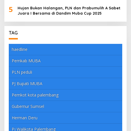
5
Hujan Bukan Halangan, PLN dan Prabumulih A Sabet
Juara I Bersama di Dandim Muba Cup 2025
TAG
haedline
Pemkab MUBA
PLN peduli
PJ Bupati MUBA
Pemkot kota palembang
Gubernur Sumsel
Herman Deru
Pj Walikota Palembang