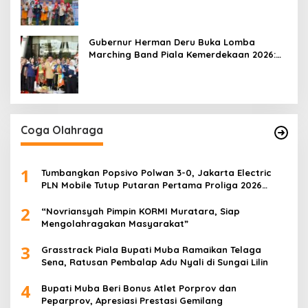
Gubernur Herman Deru Buka Lomba
Marching Band Piala Kemerdekaan 2026:
Ajang Asah Mental dan Kedisiplinan
Generasi Muda
Coga Olahraga
1
Tumbangkan Popsivo Polwan 3-0, Jakarta Electric
PLN Mobile Tutup Putaran Pertama Proliga 2026
dengan Meyakinkan
2
“Novriansyah Pimpin KORMI Muratara, Siap
Mengolahragakan Masyarakat”
3
Grasstrack Piala Bupati Muba Ramaikan Telaga
Sena, Ratusan Pembalap Adu Nyali di Sungai Lilin
4
Bupati Muba Beri Bonus Atlet Porprov dan
Peparprov, Apresiasi Prestasi Gemilang