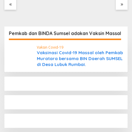
Tanpa Dokumen
«
»
Kepabeanan, Nama
Berinisial WL Disebut,
Bea Cukai Diminta
Mengungkap Dugaan
Aktivitas di Kawasan
Pemkab dan BINDA Sumsel adakan Vaksin Massal
Pesisir
Vaksin Covid-19
Vaksinasi Covid-19 Massal oleh Pemkab
Muratara bersama BIN Daerah SUMSEL
di Desa Lubuk Rumbai.