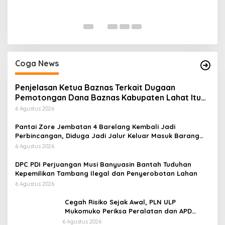
P
Di
Coga News
Penjelasan Ketua Baznas Terkait Dugaan
Pemotongan Dana Baznas Kabupaten Lahat Itu
Tidak Benar
6 Agustus 2026
Pantai Zore Jembatan 4 Barelang Kembali Jadi
Perbincangan, Diduga Jadi Jalur Keluar Masuk Barang
Tanpa Dokumen Kepabeanan, Nama Berinisial WL
6 Agustus 2026
Disebut, Bea Cukai Diminta Mengungkap Dugaan Aktivitas
di Kawasan Pesisir
DPC PDI Perjuangan Musi Banyuasin Bantah Tuduhan
Kepemilikan Tambang Ilegal dan Penyerobotan Lahan
6 Agustus 2026
Cegah Risiko Sejak Awal, PLN ULP
Mukomuko Periksa Peralatan dan APD
Petugas secara Rutin
6 Agustus 2026