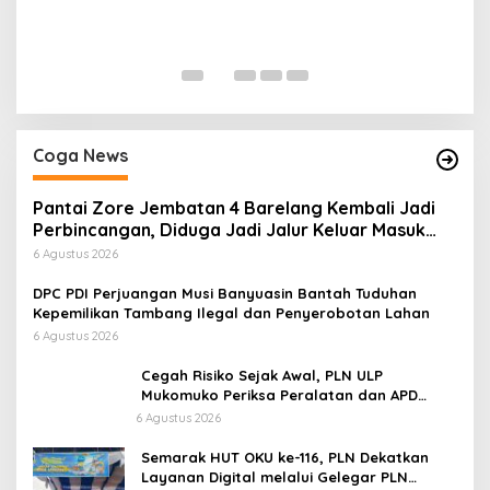
H
P
Di
Coga News
Pantai Zore Jembatan 4 Barelang Kembali Jadi
Perbincangan, Diduga Jadi Jalur Keluar Masuk
Barang Tanpa Dokumen Kepabeanan, Nama
6 Agustus 2026
Berinisial WL Disebut, Bea Cukai Diminta
Mengungkap Dugaan Aktivitas di Kawasan Pesisir
DPC PDI Perjuangan Musi Banyuasin Bantah Tuduhan
Kepemilikan Tambang Ilegal dan Penyerobotan Lahan
6 Agustus 2026
Cegah Risiko Sejak Awal, PLN ULP
Mukomuko Periksa Peralatan dan APD
Petugas secara Rutin
6 Agustus 2026
Semarak HUT OKU ke-116, PLN Dekatkan
Layanan Digital melalui Gelegar PLN