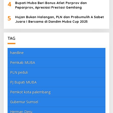
4
Bupati Muba Beri Bonus Atlet Porprov dan
Peparprov, Apresiasi Prestasi Gemilang
5
Hujan Bukan Halangan, PLN dan Prabumulih A Sabet
Juara I Bersama di Dandim Muba Cup 2025
TAG
haedline
Pemkab MUBA
PLN peduli
PJ Bupati MUBA
Pemkot kota palembang
Gubernur Sumsel
Herman Deru