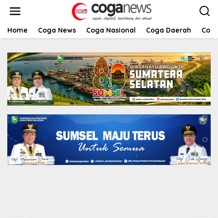
L
e
w
a
Home
Coga News
Coga Nasional
Coga Daerah
Coga
t
i
k
e
k
o
n
t
e
n
Coga Komunitas
,
Coga News
PNSB Turut Serta Ngopi Bareng Gubernur
SUMSEL
27 September 2020
DPC PDI Perjuangan
Musi Banyuasin Bantah
Tuduhan Kepemilikan
Tambang Ilegal dan
Penyerobotan Lahan