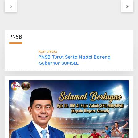
«
»
Cegah Risiko Sejak
Awal, PLN ULP
Mukomuko Periksa
Peralatan dan APD
Petugas secara Rutin
PNSB
Komunitas
PNSB Turut Serta Ngopi Bareng
Gubernur SUMSEL