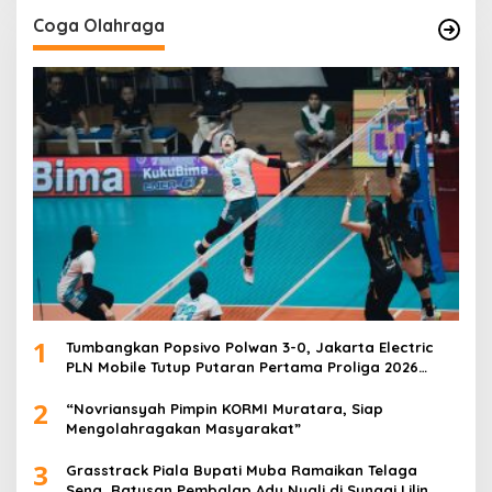
Coga Olahraga
1
Tumbangkan Popsivo Polwan 3-0, Jakarta Electric
PLN Mobile Tutup Putaran Pertama Proliga 2026
dengan Meyakinkan
2
“Novriansyah Pimpin KORMI Muratara, Siap
Mengolahragakan Masyarakat”
3
Grasstrack Piala Bupati Muba Ramaikan Telaga
Sena, Ratusan Pembalap Adu Nyali di Sungai Lilin