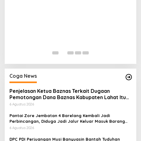
H
P
Di
Coga News
Penjelasan Ketua Baznas Terkait Dugaan
Pemotongan Dana Baznas Kabupaten Lahat Itu
Tidak Benar
6 Agustus 2026
Pantai Zore Jembatan 4 Barelang Kembali Jadi
Perbincangan, Diduga Jadi Jalur Keluar Masuk Barang
Tanpa Dokumen Kepabeanan, Nama Berinisial WL
6 Agustus 2026
Disebut, Bea Cukai Diminta Mengungkap Dugaan Aktivitas
di Kawasan Pesisir
DPC PDI Perjuangan Musi Banyuasin Bantah Tuduhan