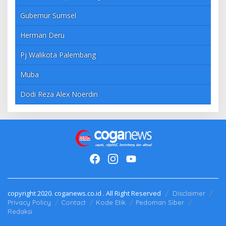
Gubernur Sumsel
Herman Deru
Pj Walikota Palembang
Muba
Dodi Reza Alex Noerdin
copyright 2020. coganews.co.id . All Right Reserved
Disclaimer
Privacy Policy
Contact
Kode Etik
Pedoman Siber
Redaksi