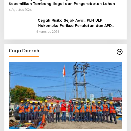
Kepemilikan Tambang Ilegal dan Penyerobotan Lahan
6 Agustus 2026
Cegah Risiko Sejak Awal, PLN ULP
Mukomuko Periksa Peralatan dan APD
Petugas secara Rutin
6 Agustus 2026
Coga Daerah