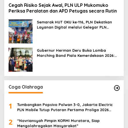
Cegah Risiko Sejak Awal, PLN ULP Mukomuko
Periksa Peralatan dan APD Petugas secara Rutin
Semarak HUT OKU ke-116, PLN Dekatkan
Layanan Digital melalui Gelegar PLN
Mobile 2026
Gubernur Herman Deru Buka Lomba
Marching Band Piala Kemerdekaan 2026:
Ajang Asah Mental dan Kedisiplinan
Generasi Muda
Coga Olahraga
1
Tumbangkan Popsivo Polwan 3-0, Jakarta Electric
PLN Mobile Tutup Putaran Pertama Proliga 2026
dengan Meyakinkan
2
“Novriansyah Pimpin KORMI Muratara, Siap
Mengolahragakan Masyarakat”