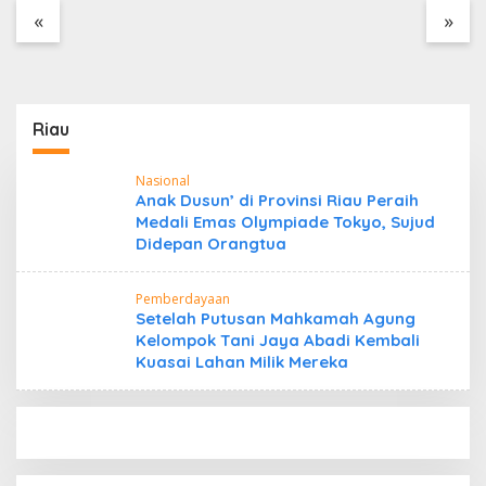
Tanpa Dokumen
«
»
Kepabeanan, Nama
Berinisial WL Disebut,
Bea Cukai Diminta
Mengungkap Dugaan
Aktivitas di Kawasan
Riau
Pesisir
Nasional
Anak Dusun’ di Provinsi Riau Peraih
Medali Emas Olympiade Tokyo, Sujud
Didepan Orangtua
Pemberdayaan
Setelah Putusan Mahkamah Agung
Kelompok Tani Jaya Abadi Kembali
Kuasai Lahan Milik Mereka