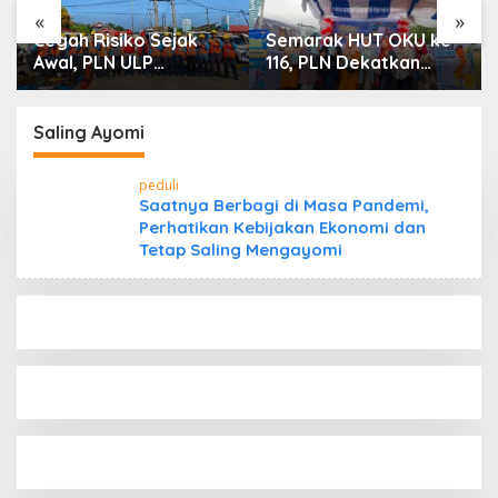
«
»
Cegah Risiko Sejak
Semarak HUT OKU ke-
Awal, PLN ULP
116, PLN Dekatkan
Mukomuko Periksa
Layanan Digital
Peralatan dan APD
melalui Gelegar PLN
Petugas secara Rutin
Mobile 2026
Saling Ayomi
peduli
Saatnya Berbagi di Masa Pandemi,
Perhatikan Kebijakan Ekonomi dan
Tetap Saling Mengayomi