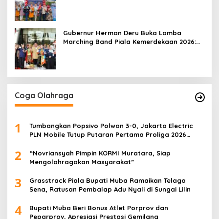
Mobile 2026
Gubernur Herman Deru Buka Lomba
Marching Band Piala Kemerdekaan 2026:
Ajang Asah Mental dan Kedisiplinan
Generasi Muda
Coga Olahraga
1
Tumbangkan Popsivo Polwan 3-0, Jakarta Electric
PLN Mobile Tutup Putaran Pertama Proliga 2026
dengan Meyakinkan
2
“Novriansyah Pimpin KORMI Muratara, Siap
Mengolahragakan Masyarakat”
3
Grasstrack Piala Bupati Muba Ramaikan Telaga
Sena, Ratusan Pembalap Adu Nyali di Sungai Lilin
4
Bupati Muba Beri Bonus Atlet Porprov dan
Peparprov, Apresiasi Prestasi Gemilang