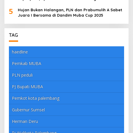
5
Hujan Bukan Halangan, PLN dan Prabumulih A Sabet
Juara I Bersama di Dandim Muba Cup 2025
TAG
haedline
Pemkab MUBA
PLN peduli
PJ Bupati MUBA
Pemkot kota palembang
Gubernur Sumsel
Herman Deru
Pj Walikota Palembang