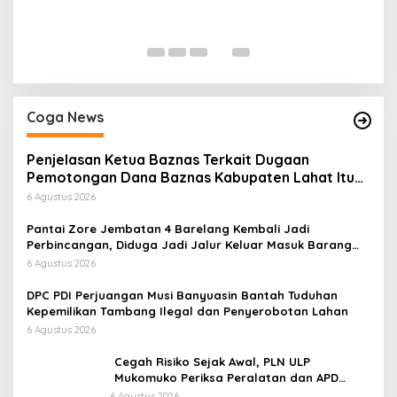
Y
P
Di
Coga News
Penjelasan Ketua Baznas Terkait Dugaan
Pemotongan Dana Baznas Kabupaten Lahat Itu
Tidak Benar
6 Agustus 2026
Pantai Zore Jembatan 4 Barelang Kembali Jadi
Perbincangan, Diduga Jadi Jalur Keluar Masuk Barang
Tanpa Dokumen Kepabeanan, Nama Berinisial WL
6 Agustus 2026
Disebut, Bea Cukai Diminta Mengungkap Dugaan Aktivitas
di Kawasan Pesisir
DPC PDI Perjuangan Musi Banyuasin Bantah Tuduhan
Kepemilikan Tambang Ilegal dan Penyerobotan Lahan
6 Agustus 2026
Cegah Risiko Sejak Awal, PLN ULP
Mukomuko Periksa Peralatan dan APD
Petugas secara Rutin
6 Agustus 2026