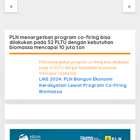
Tanpa Dokumen
«
»
Kepabeanan, Nama
Berinisial WL Disebut,
Bea Cukai Diminta
Mengungkap Dugaan
Aktivitas di Kawasan
PLN menargetkan program co-firing bisa
Pesisir
dilakukan pada 52 PLTU dengan kebutuhan
biomassa mencapai 10 juta ton
PLN menargetkan program co-firing bisa dilakukan
pada 52 PLTU dengan kebutuhan biomassa
mencapai 10 juta ton
LIKE 2024: PLN Bangun Ekonomi
Kerakyatan Lewat Program Co-Firing
Biomassa