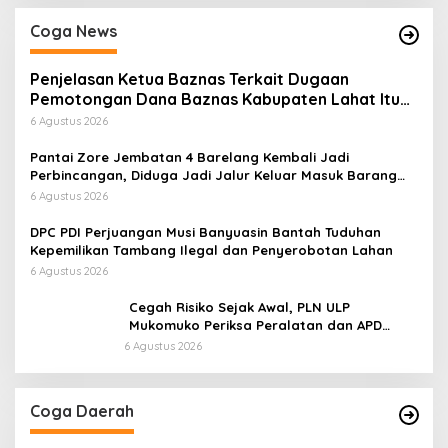
Coga News
Penjelasan Ketua Baznas Terkait Dugaan
Pemotongan Dana Baznas Kabupaten Lahat Itu
Tidak Benar
6 Agustus 2026
Pantai Zore Jembatan 4 Barelang Kembali Jadi
Perbincangan, Diduga Jadi Jalur Keluar Masuk Barang
Tanpa Dokumen Kepabeanan, Nama Berinisial WL
6 Agustus 2026
Disebut, Bea Cukai Diminta Mengungkap Dugaan Aktivitas
di Kawasan Pesisir
DPC PDI Perjuangan Musi Banyuasin Bantah Tuduhan
Kepemilikan Tambang Ilegal dan Penyerobotan Lahan
6 Agustus 2026
Cegah Risiko Sejak Awal, PLN ULP
Mukomuko Periksa Peralatan dan APD
Petugas secara Rutin
6 Agustus 2026
Coga Daerah