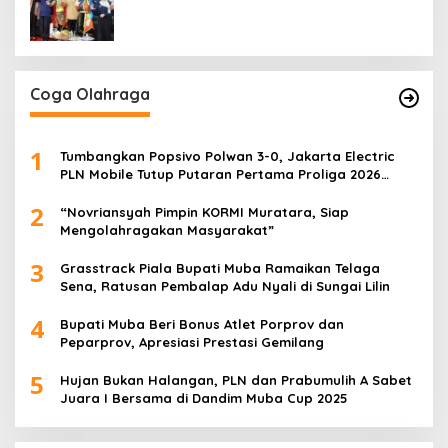
Ajang Asah Mental dan Kedisiplinan
Generasi Muda
Coga Olahraga
1
Tumbangkan Popsivo Polwan 3-0, Jakarta Electric
PLN Mobile Tutup Putaran Pertama Proliga 2026
dengan Meyakinkan
2
“Novriansyah Pimpin KORMI Muratara, Siap
Mengolahragakan Masyarakat”
3
Grasstrack Piala Bupati Muba Ramaikan Telaga
Sena, Ratusan Pembalap Adu Nyali di Sungai Lilin
4
Bupati Muba Beri Bonus Atlet Porprov dan
Peparprov, Apresiasi Prestasi Gemilang
5
Hujan Bukan Halangan, PLN dan Prabumulih A Sabet
Juara I Bersama di Dandim Muba Cup 2025