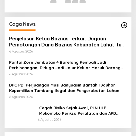
Coga News
Penjelasan Ketua Baznas Terkait Dugaan
Pemotongan Dana Baznas Kabupaten Lahat Itu
Tidak Benar
6 Agustus 2026
Pantai Zore Jembatan 4 Barelang Kembali Jadi
Perbincangan, Diduga Jadi Jalur Keluar Masuk Barang
Tanpa Dokumen Kepabeanan, Nama Berinisial WL
6 Agustus 2026
Disebut, Bea Cukai Diminta Mengungkap Dugaan Aktivitas
di Kawasan Pesisir
DPC PDI Perjuangan Musi Banyuasin Bantah Tuduhan
Kepemilikan Tambang Ilegal dan Penyerobotan Lahan
6 Agustus 2026
Cegah Risiko Sejak Awal, PLN ULP
Mukomuko Periksa Peralatan dan APD
Petugas secara Rutin
6 Agustus 2026