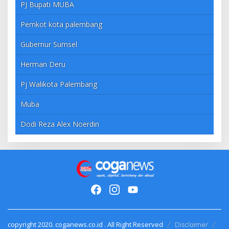
PJ Bupati MUBA
Pemkot kota palembang
Gubernur Sumsel
Herman Deru
Pj Walikota Palembang
Muba
Dodi Reza Alex Noerdin
copyright 2020. coganews.co.id . All Right Reserved
Disclaimer