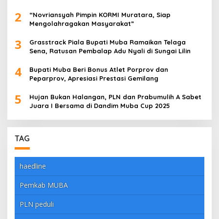
dengan Meyakinkan
2
“Novriansyah Pimpin KORMI Muratara, Siap
Mengolahragakan Masyarakat”
3
Grasstrack Piala Bupati Muba Ramaikan Telaga
Sena, Ratusan Pembalap Adu Nyali di Sungai Lilin
4
Bupati Muba Beri Bonus Atlet Porprov dan
Peparprov, Apresiasi Prestasi Gemilang
5
Hujan Bukan Halangan, PLN dan Prabumulih A Sabet
Juara I Bersama di Dandim Muba Cup 2025
TAG
haedline
Pemkab MUBA
PLN peduli